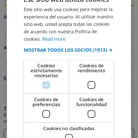
Este sitio web usa cookies para mejorar la
ENGLISH
experiencia del usuario. Al utilizar nuestro
Nombre *
DUTCH
sitio web, usted acepta todas las cookies
FRENCH
de acuerdo con nuestra Política de
cookies.
Read more
SPANISH
Apellidos *
MOSTRAR TODOS LOS SOCIOS
(1913) →
GERMAN
CATALAN
Cookies
Cookies de
estrictamente
rendimiento
ITALIAN
necesarias
E-mail *
DANISH
NORWEGIAN
Cookies de
Cookies de
preferencias
funcionalidad
Teléfono *
En caso de que su dirección de e-mail no funcione
correctamente.
Cookies no clasificadas