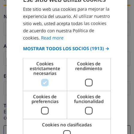
Este sitio web usa cookies para mejorar la
ENGLISH
experiencia del usuario. Al utilizar nuestro
Nombre *
DUTCH
sitio web, usted acepta todas las cookies
FRENCH
de acuerdo con nuestra Política de
cookies.
Read more
SPANISH
Apellidos *
MOSTRAR TODOS LOS SOCIOS
(1913) →
GERMAN
CATALAN
Cookies
Cookies de
estrictamente
rendimiento
ITALIAN
necesarias
E-mail *
DANISH
NORWEGIAN
Cookies de
Cookies de
preferencias
funcionalidad
Teléfono *
En caso de que su dirección de e-mail no funcione
correctamente.
Cookies no clasificadas