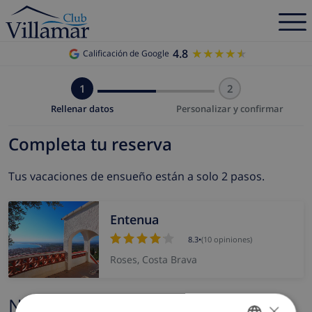
4.8
★★★★★
★★★★★
Calificación de Google
1
2
Rellenar datos
Personalizar y confirmar
Completa tu reserva
Tus vacaciones de ensueño están a solo 2 pasos.
Entenua
8.3
•
(10 opiniones)
Roses, Costa Brava
Nombre y correo electrónico
×