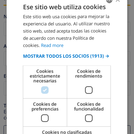
Ese sitio web utiliza cookies
Nombre *
Este sitio web usa cookies para mejorar la
ENGLISH
experiencia del usuario. Al utilizar nuestro
DUTCH
sitio web, usted acepta todas las cookies
FRENCH
de acuerdo con nuestra Política de
cookies.
Read more
Apellidos *
SPANISH
MOSTRAR TODOS LOS SOCIOS
(1913) →
GERMAN
CATALAN
Cookies
Cookies de
E-mail *
estrictamente
rendimiento
ITALIAN
necesarias
DANISH
NORWEGIAN
Cookies de
Cookies de
Teléfono *
preferencias
funcionalidad
En caso de que su dirección de e-mail no funcione
correctamente.
Cookies no clasificadas