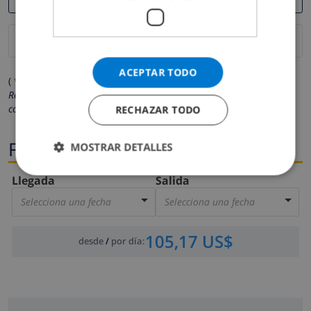
ACEPTAR TODO
( * Los campos marcados con un asterisco son obligatorios )
Respetamos su privacidad. Sus datos personales no serán
compartidos con ninguna otra persona o empresa.
RECHAZAR TODO
Fechas
MOSTRAR DETALLES
Llegada
Salida
Selecciona una fecha
Selecciona una fecha
105,17 US$
desde
/
por día
: