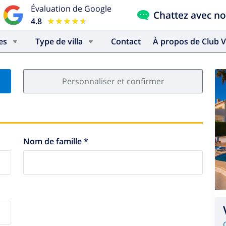
Évaluation de Google
Chattez avec n
4.8
★★★★★
★★★★★
es
Type de villa
Contact
À propos de Club V
Personnaliser et confirmer
Nom de famille *