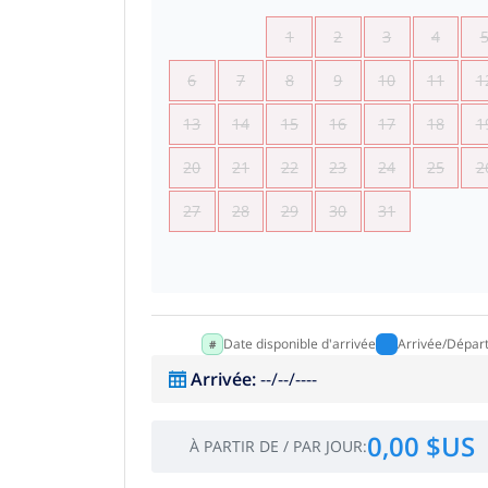
1
2
3
4
6
7
8
9
10
11
1
13
14
15
16
17
18
1
20
21
22
23
24
25
2
27
28
29
30
31
Date disponible d'arrivée
Arrivée/Dépar
Arrivée
:
--/--/----
0,00 $US
À PARTIR DE
/
PAR JOUR
: