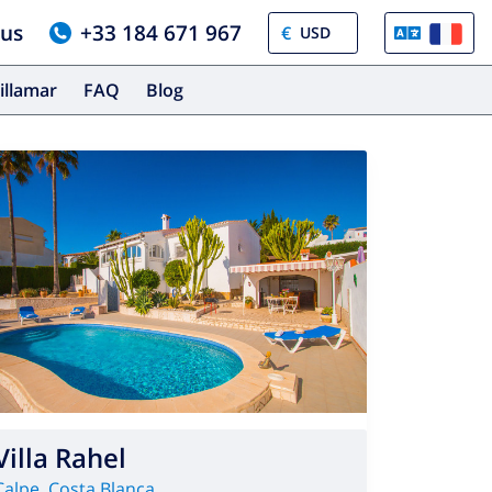
ous
+33 184 671 967
€
illamar
FAQ
Blog
Villa Rahel
Calpe
,
Costa Blanca