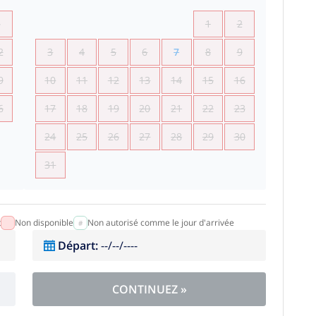
5
1
2
2
3
4
5
6
7
8
9
9
10
11
12
13
14
15
16
6
17
18
19
20
21
22
23
24
25
26
27
28
29
30
31
t
Non disponible
Non autorisé comme le jour d'arrivée
Départ
:
--/--/----
CONTINUEZ
»