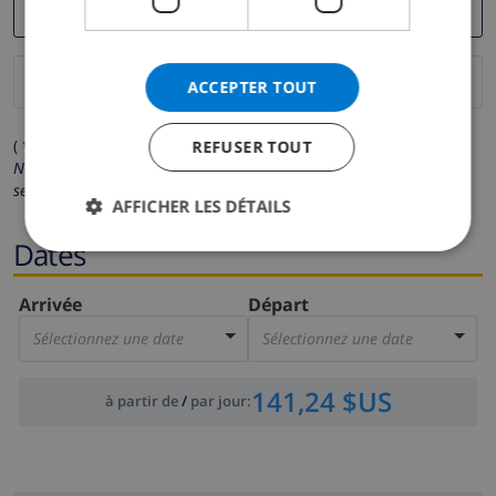
ACCEPTER TOUT
( * Les champs avec un astérisque sont obligatoires )
REFUSER TOUT
Nous respectons votre vie privée.
Vos données personnelles ne
seront pas communiquées à des tiers.
AFFICHER LES DÉTAILS
Dates
Arrivée
Départ
Sélectionnez une date
Sélectionnez une date
141,24 $US
à partir de
/
par jour
: