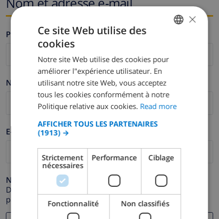
Nom et adresse e-mail
×
Ce site Web utilise des
Prénom *
cookies
ENGLISH
Notre site Web utilise des cookies pour
DUTCH
améliorer l"expérience utilisateur. En
FRENCH
Nom de famille *
utilisant notre site Web, vous acceptez
tous les cookies conformément à notre
SPANISH
Politique relative aux cookies.
Read more
GERMAN
AFFICHER TOUS LES PARTENAIRES
CATALAN
E-mail *
(1913) →
ITALIAN
Strictement
Performance
Ciblage
DANISH
nécessaires
NORWEGIAN
Numéro de téléphone *
Dans le cas où votre adresse e-mail ne fonctionnerait
pas correctement.
Fonctionnalité
Non classifiés