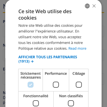
×
Nom et adresse e-mail
Ce site Web utilise des
cookies
ENGLISH
Prénom *
Notre site Web utilise des cookies pour
DUTCH
améliorer l"expérience utilisateur. En
FRENCH
utilisant notre site Web, vous acceptez
tous les cookies conformément à notre
SPANISH
Nom de famille *
Politique relative aux cookies.
Read more
GERMAN
AFFICHER TOUS LES PARTENAIRES
CATALAN
(1913) →
ITALIAN
E-mail *
Strictement
Performance
Ciblage
DANISH
nécessaires
NORWEGIAN
Numéro de téléphone *
Fonctionnalité
Non classifiés
Dans le cas où votre adresse e-mail ne fonctionnerait
pas correctement.