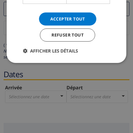
ACCEPTER TOUT
REFUSER TOUT
( * Les champs avec un astérisque sont obligatoires )
AFFICHER LES DÉTAILS
Nous respectons votre vie privée.
Vos données personnelles ne
seront pas communiquées à des tiers.
Dates
Arrivée
Départ
Sélectionnez une date
Sélectionnez une date