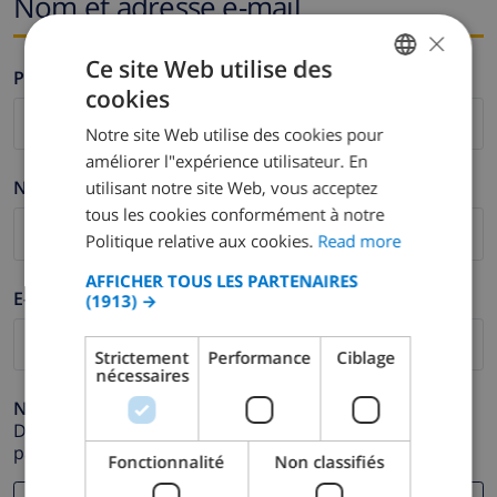
Nom et adresse e-mail
×
Ce site Web utilise des
Prénom *
cookies
ENGLISH
Notre site Web utilise des cookies pour
DUTCH
améliorer l"expérience utilisateur. En
FRENCH
Nom de famille *
utilisant notre site Web, vous acceptez
tous les cookies conformément à notre
SPANISH
Politique relative aux cookies.
Read more
GERMAN
AFFICHER TOUS LES PARTENAIRES
CATALAN
E-mail *
(1913) →
ITALIAN
Strictement
Performance
Ciblage
DANISH
nécessaires
NORWEGIAN
Numéro de téléphone *
Dans le cas où votre adresse e-mail ne fonctionnerait
pas correctement.
Fonctionnalité
Non classifiés