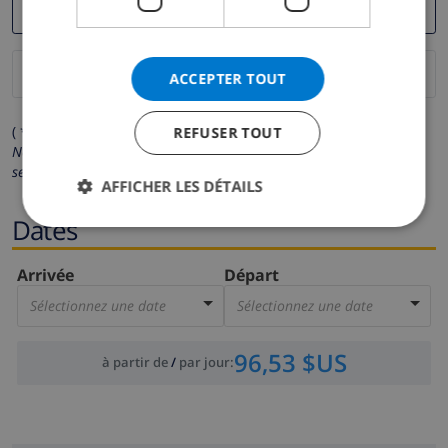
ACCEPTER TOUT
( * Les champs avec un astérisque sont obligatoires )
REFUSER TOUT
Nous respectons votre vie privée.
Vos données personnelles ne
seront pas communiquées à des tiers.
AFFICHER LES DÉTAILS
Dates
Arrivée
Départ
Sélectionnez une date
Sélectionnez une date
96,53 $US
à partir de
/
par jour
: