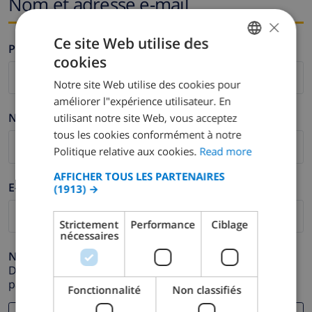
Nom et adresse e-mail
×
Ce site Web utilise des
Prénom *
cookies
ENGLISH
Notre site Web utilise des cookies pour
DUTCH
améliorer l"expérience utilisateur. En
FRENCH
Nom de famille *
utilisant notre site Web, vous acceptez
tous les cookies conformément à notre
SPANISH
Politique relative aux cookies.
Read more
GERMAN
AFFICHER TOUS LES PARTENAIRES
CATALAN
E-mail *
(1913) →
ITALIAN
Strictement
Performance
Ciblage
DANISH
nécessaires
NORWEGIAN
Numéro de téléphone *
Dans le cas où votre adresse e-mail ne fonctionnerait
pas correctement.
Fonctionnalité
Non classifiés