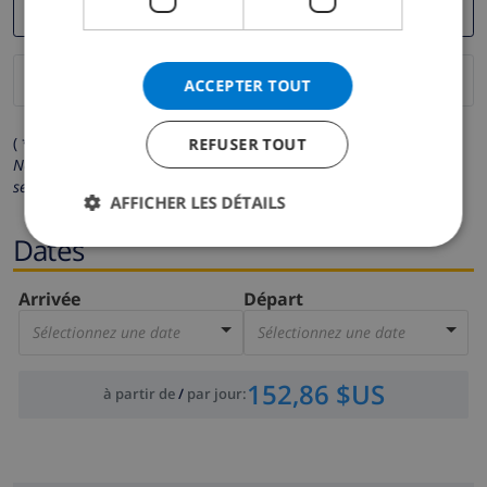
ACCEPTER TOUT
( * Les champs avec un astérisque sont obligatoires )
REFUSER TOUT
Nous respectons votre vie privée.
Vos données personnelles ne
seront pas communiquées à des tiers.
AFFICHER LES DÉTAILS
Dates
Arrivée
Départ
Sélectionnez une date
Sélectionnez une date
152,86 $US
à partir de
/
par jour
: