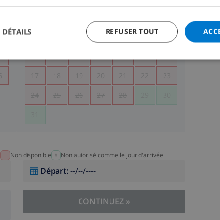
5
1
2
 DÉTAILS
REFUSER TOUT
ACC
2
3
4
5
6
7
8
9
9
10
11
12
13
14
15
16
6
17
18
19
20
21
22
23
24
25
26
27
28
29
30
31
t
Non disponible
Non autorisé comme le jour d'arrivée
Départ
:
--/--/----
CONTINUEZ
»