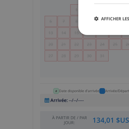
1
2
3
4
AFFICHER LES
6
7
8
9
10
11
1
13
14
15
16
17
18
1
20
21
22
23
24
25
2
27
28
29
30
31
Date disponible d'arrivée
Arrivée/Dépar
Arrivée
:
--/--/----
À PARTIR DE
/
PAR
134,01 $US
JOUR
: