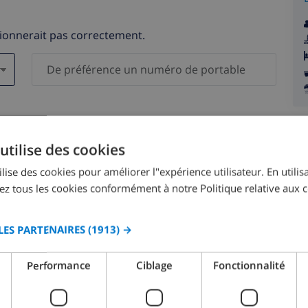
tionnerait pas correctement.
s )
elles ne seront pas communiquées à des tiers.
utilise des cookies
lise des cookies pour améliorer l"expérience utilisateur. En utilisa
z tous les cookies conformément à notre Politique relative aux c
LES PARTENAIRES
(1913) →
août 2026
Performance
Ciblage
Fonctionnalité
M.
LUN.
MAR.
MER.
JEU.
VEN.
SAM.
DIM.