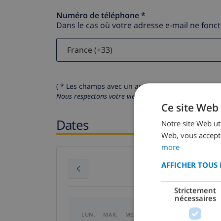
Numéro de téléphone *
Dans le cas où votre adresse e-mail ne fonc
( * Les champs avec un astérisque sont obligatoire
Nous respectons votre vie privée.
Vos données personn
Ce site Web 
Dates
Notre site Web uti
Web, vous accepte
more
AFFICHER TOUS 
juillet 2026
Strictement
nécessaires
LUN.
MAR.
MER.
JEU.
VEN.
SAM.
DI