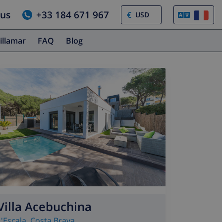
ous
+33 184 671 967
€
illamar
FAQ
Blog
Villa Acebuchina
L'Escala
,
Costa Brava