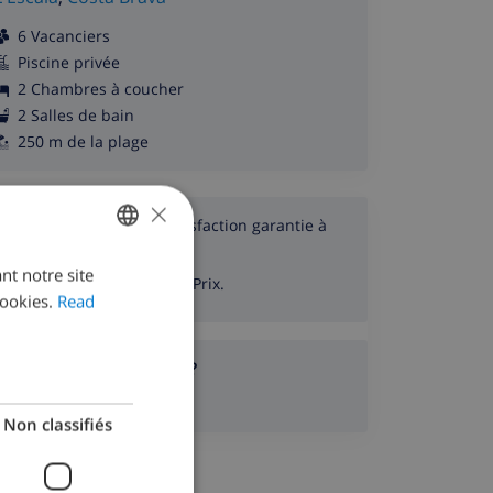
6 Vacanciers
Piscine privée
2 Chambres à coucher
2 Salles de bain
250 m de la plage
×
Profitez de notre Satisfaction garantie à
100 %
nt notre site
ENGLISH
Garantie de Meilleur Prix.
ookies.
Read
DUTCH
FRENCH
Avez-vous des questions?
SPANISH
Ou envoyez un e-mail.
Non classifiés
GERMAN
CATALAN