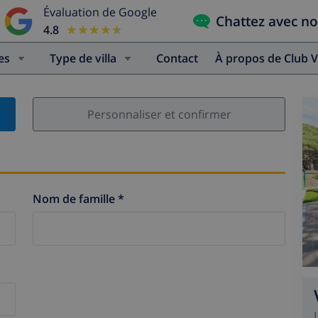
Évaluation de Google
Chattez avec n
4.8
★★★★★
★★★★★
es
Type de villa
Contact
À propos de Club V
Personnaliser et confirmer
Nom de famille *