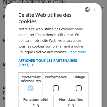
Nom et adresse e-mail
×
Ce site Web utilise des
Prénom *
cookies
ENGLISH
Notre site Web utilise des cookies pour
DUTCH
améliorer l"expérience utilisateur. En
FRENCH
Nom de famille *
utilisant notre site Web, vous acceptez
tous les cookies conformément à notre
SPANISH
Politique relative aux cookies.
Read more
GERMAN
AFFICHER TOUS LES PARTENAIRES
CATALAN
E-mail *
(1913) →
ITALIAN
Strictement
Performance
Ciblage
DANISH
nécessaires
NORWEGIAN
Numéro de téléphone *
Dans le cas où votre adresse e-mail ne fonctionnerait
pas correctement.
Fonctionnalité
Non classifiés