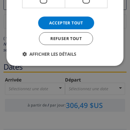
ACCEPTER TOUT
( * Les champs avec un astérisque sont obligatoires )
REFUSER TOUT
Nous respectons votre vie privée.
Vos données personnelles ne
seront pas communiquées à des tiers.
AFFICHER LES DÉTAILS
Dates
Arrivée
Départ
Sélectionnez une date
Sélectionnez une date
306,49 $US
à partir de
/
par jour
: