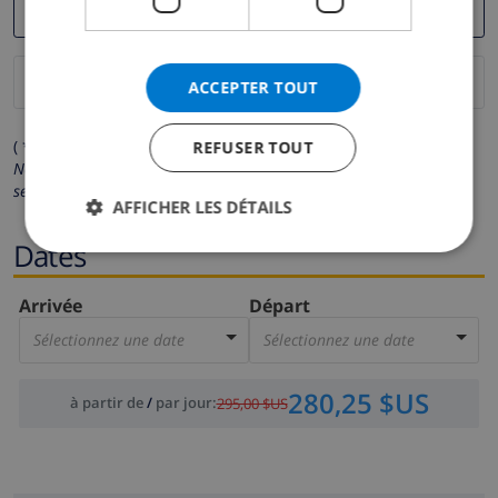
ACCEPTER TOUT
( * Les champs avec un astérisque sont obligatoires )
REFUSER TOUT
Nous respectons votre vie privée.
Vos données personnelles ne
seront pas communiquées à des tiers.
AFFICHER LES DÉTAILS
Dates
Arrivée
Départ
Sélectionnez une date
Sélectionnez une date
280,25 $US
à partir de
/
par jour
:
295,00 $US