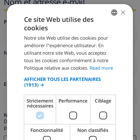
Nom et adresse e-mail
×
Ce site Web utilise des
Prénom *
cookies
ENGLISH
Notre site Web utilise des cookies pour
DUTCH
améliorer l"expérience utilisateur. En
FRENCH
Nom de famille *
utilisant notre site Web, vous acceptez
tous les cookies conformément à notre
SPANISH
Politique relative aux cookies.
Read more
GERMAN
AFFICHER TOUS LES PARTENAIRES
CATALAN
E-mail *
(1913) →
ITALIAN
Strictement
Performance
Ciblage
DANISH
nécessaires
NORWEGIAN
Numéro de téléphone *
Dans le cas où votre adresse e-mail ne fonctionnerait
pas correctement.
Fonctionnalité
Non classifiés