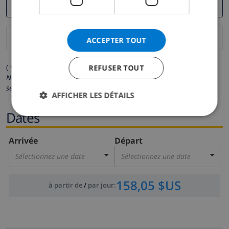
ACCEPTER TOUT
( * Les champs avec un astérisque sont obligatoires )
REFUSER TOUT
Nous respectons votre vie privée.
Vos données personnelles ne
seront pas communiquées à des tiers.
AFFICHER LES DÉTAILS
Dates
Arrivée
Départ
Sélectionnez une date
Sélectionnez une date
158,05 $US
à partir de
/
par jour
: