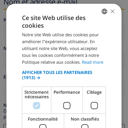
Nom et adresse e-mail
×
Ce site Web utilise des
Prénom *
cookies
ENGLISH
Notre site Web utilise des cookies pour
DUTCH
améliorer l"expérience utilisateur. En
FRENCH
Nom de famille *
utilisant notre site Web, vous acceptez
tous les cookies conformément à notre
SPANISH
Politique relative aux cookies.
Read more
GERMAN
AFFICHER TOUS LES PARTENAIRES
CATALAN
E-mail *
(1913) →
ITALIAN
Strictement
Performance
Ciblage
DANISH
nécessaires
NORWEGIAN
Numéro de téléphone *
Dans le cas où votre adresse e-mail ne fonctionnerait
pas correctement.
Fonctionnalité
Non classifiés