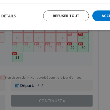
5
1
2
 DÉTAILS
REFUSER TOUT
ACC
2
3
4
5
6
7
8
9
9
10
11
12
13
14
15
16
5
%
5
%
6
17
18
19
20
21
22
23
5
%
5
%
5
%
5
%
5
%
5
%
5
%
24
25
26
27
28
29
30
5
%
31
t
Non disponible
Non autorisé comme le jour d'arrivée
Départ
:
--/--/----
CONTINUEZ
»