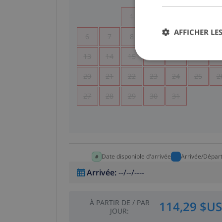
1
2
3
4
AFFICHER LES
6
7
8
9
10
11
1
13
14
15
16
17
18
1
20
21
22
23
24
25
2
27
28
29
30
31
Date disponible d'arrivée
Arrivée/Dépar
Arrivée
:
--/--/----
À PARTIR DE
/
PAR
114,29 $US
JOUR
: