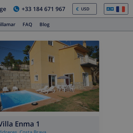
age
+33 184 671 967
€
illamar
FAQ
Blog
Villa Enma 1
Vidreres
,
Costa Brava