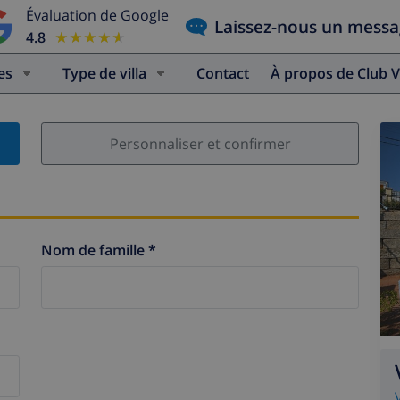
Évaluation de Google
Laissez-nous un mess
4.8
★★★★★
★★★★★
es
Type de villa
Contact
À propos de Club V
Personnaliser et confirmer
Nom de famille *