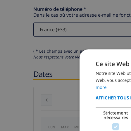
Numéro de téléphone *
Dans le cas où votre adresse e-mail ne fonc
( * Les champs avec un astérisque sont obligatoire
Nous respectons votre vie privée.
Vos données personn
Ce site Web 
Dates
Notre site Web uti
Web, vous accepte
more
AFFICHER TOUS 
juillet 2026
Strictement
nécessaires
LUN.
MAR.
MER.
JEU.
VEN.
SAM.
DI