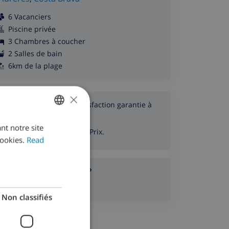
6 Vacanciers
Piscine privée
3 Chambres à coucher
2 Salles de bain
6km de la plage
×
Profitez de notre Satisfaction garantie à
100 %
nt notre site
ENGLISH
Garantie de Meilleur Prix.
ookies.
Read
DUTCH
FRENCH
Avez-vous des questions?
SPANISH
Ou envoyez un e-mail.
Non classifiés
GERMAN
CATALAN