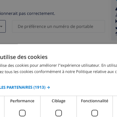
tionnerait pas correctement.
s )
elles ne seront pas communiquées à des tiers.
utilise des cookies
lise des cookies pour améliorer l"expérience utilisateur. En utilisa
z tous les cookies conformément à notre Politique relative aux c
LES PARTENAIRES
(1913) →
août 2026
Performance
Ciblage
Fonctionnalité
M.
LUN.
MAR.
MER.
JEU.
VEN.
SAM.
DIM.