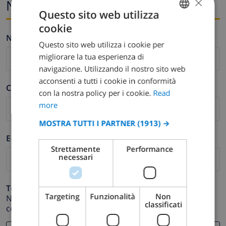
×
Nome ed e-mail
Questo sito web utilizza
cookie
ENGLISH
Nome *
Questo sito web utilizza i cookie per
DUTCH
migliorare la tua esperienza di
FRENCH
navigazione. Utilizzando il nostro sito web
acconsenti a tutti i cookie in conformità
SPANISH
Cognome *
con la nostra policy per i cookie.
Read
GERMAN
more
CATALAN
MOSTRA TUTTI I PARTNER
(1913) →
ITALIAN
E-mail *
Strettamente
Performance
DANISH
necessari
NORWEGIAN
Telefono *
Targeting
Funzionalità
Non
Nel caso in cui il tuo indirizzo email non funzioni
classificati
correttamente.