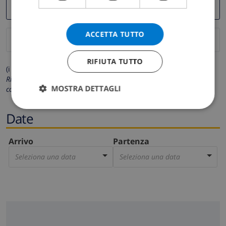
ACCETTA TUTTO
RIFIUTA TUTTO
(i campi contrassegnati con * sono obbligatori)
Rispettiamo la tua privacy. I tuoi dati personali non saranno mai
MOSTRA DETTAGLI
condivisi con gli altri.
Date
Arrivo
Partenza
Seleziona una data
Seleziona una data