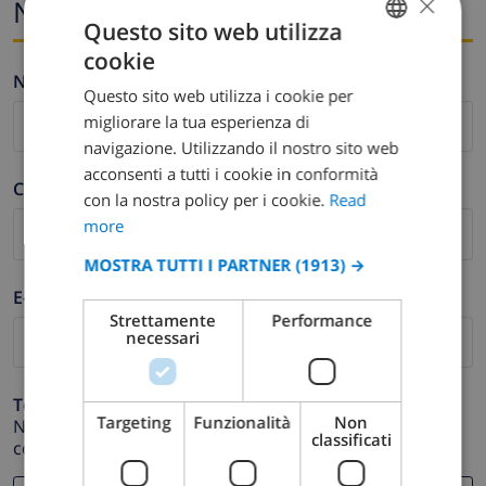
×
Nome ed e-mail
Questo sito web utilizza
cookie
ENGLISH
Nome *
Questo sito web utilizza i cookie per
DUTCH
migliorare la tua esperienza di
FRENCH
navigazione. Utilizzando il nostro sito web
acconsenti a tutti i cookie in conformità
SPANISH
Cognome *
con la nostra policy per i cookie.
Read
GERMAN
more
CATALAN
MOSTRA TUTTI I PARTNER
(1913) →
ITALIAN
E-mail *
Strettamente
Performance
DANISH
necessari
NORWEGIAN
Telefono *
Targeting
Funzionalità
Non
Nel caso in cui il tuo indirizzo email non funzioni
classificati
correttamente.