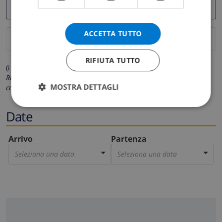
ACCETTA TUTTO
RIFIUTA TUTTO
(i campi contrassegnati con * sono obbligatori)
Rispettiamo la tua privacy. I tuoi dati personali non saranno mai
MOSTRA DETTAGLI
condivisi con gli altri.
Date
Arrivo
Partenza
Seleziona una data
Seleziona una data