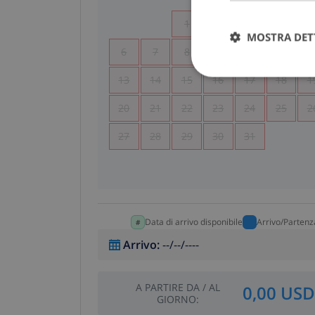
1
2
3
4
MOSTRA DET
6
7
8
9
10
11
1
13
14
15
16
17
18
1
20
21
22
23
24
25
2
27
28
29
30
31
Data di arrivo disponibile
Arrivo/Partenz
Arrivo
:
--/--/----
A PARTIRE DA
/
AL
0,00 USD
GIORNO
: