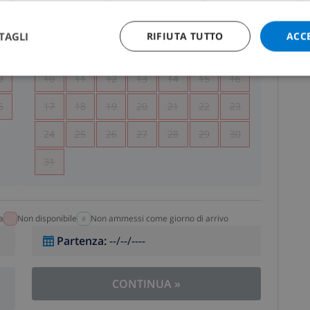
5
1
2
TAGLI
RIFIUTA TUTTO
ACC
2
3
4
5
6
7
8
9
9
10
11
12
13
14
15
16
6
17
18
19
20
21
22
23
24
25
26
27
28
29
30
31
a
Non disponibile
Non ammessi come giorno di arrivo
Partenza
:
--/--/----
CONTINUA
»