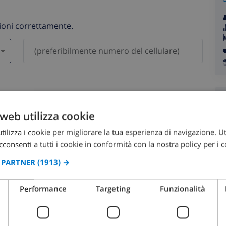
zioni correttamente.
saranno mai condivisi con gli altri.
web utilizza cookie
ilizza i cookie per migliorare la tua esperienza di navigazione. Ut
consenti a tutti i cookie in conformità con la nostra policy per i c
I PARTNER
(1913) →
agosto 2026
Performance
Targeting
Funzionalità
OM
LUN
MAR
MER
GIO
VEN
SAB
DOM