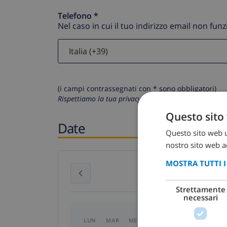
Telefono *
Nel caso in cui il tuo indirizzo email non fun
(i campi contrassegnati con * sono obbligatori)
Rispettiamo la tua privacy. I tuoi dati personali non 
Questo sito 
Date
Questo sito web ut
nostro sito web ac
MOSTRA TUTTI 
luglio 2026
Strettamente
necessari
LUN
MAR
MER
GIO
VEN
SAB
D