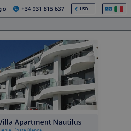
gio
+34 931 815 637
€
Villa Apartment Nautilus
Denia
,
Costa Blanca