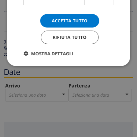
ACCETTA TUTTO
RIFIUTA TUTTO
(i campi contrassegnati con * sono obbligatori)
Rispettiamo la tua privacy. I tuoi dati personali non saranno mai
MOSTRA DETTAGLI
condivisi con gli altri.
Date
Arrivo
Partenza
Seleziona una data
Seleziona una data