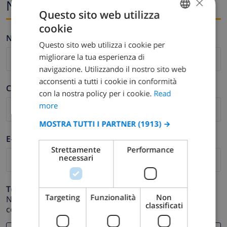
×
Nome ed e-mail
Questo sito web utilizza
cookie
ENGLISH
Nome *
Questo sito web utilizza i cookie per
DUTCH
migliorare la tua esperienza di
FRENCH
navigazione. Utilizzando il nostro sito web
acconsenti a tutti i cookie in conformità
SPANISH
Cognome *
con la nostra policy per i cookie.
Read
GERMAN
more
CATALAN
MOSTRA TUTTI I PARTNER
(1913) →
ITALIAN
E-mail *
Strettamente
Performance
DANISH
necessari
NORWEGIAN
Telefono *
Targeting
Funzionalità
Non
Nel caso in cui il tuo indirizzo email non funzioni
classificati
correttamente.