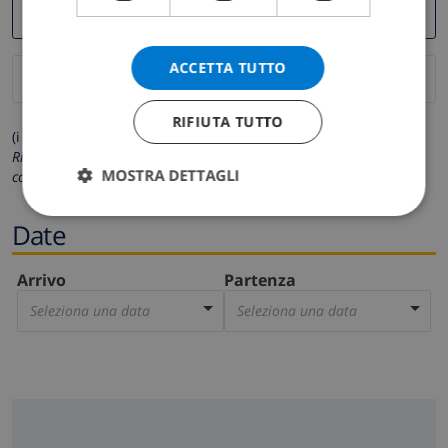
ACCETTA TUTTO
RIFIUTA TUTTO
(i campi contrassegnati con * sono obbligatori)
Rispettiamo la tua privacy. I tuoi dati personali non saranno mai
MOSTRA DETTAGLI
condivisi con gli altri.
Date
Arrivo
Partenza
Seleziona una data
Seleziona una data