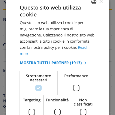
×
Nome ed e-mail
Questo sito web utilizza
cookie
ENGLISH
Nome *
Questo sito web utilizza i cookie per
DUTCH
migliorare la tua esperienza di
FRENCH
navigazione. Utilizzando il nostro sito web
acconsenti a tutti i cookie in conformità
SPANISH
Cognome *
con la nostra policy per i cookie.
Read
GERMAN
more
CATALAN
MOSTRA TUTTI I PARTNER
(1913) →
ITALIAN
E-mail *
Strettamente
Performance
DANISH
necessari
NORWEGIAN
Telefono *
Targeting
Funzionalità
Non
Nel caso in cui il tuo indirizzo email non funzioni
classificati
correttamente.