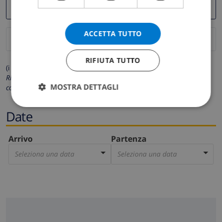
ACCETTA TUTTO
RIFIUTA TUTTO
(i campi contrassegnati con * sono obbligatori)
Rispettiamo la tua privacy. I tuoi dati personali non saranno mai
MOSTRA DETTAGLI
condivisi con gli altri.
Date
Arrivo
Partenza
Seleziona una data
Seleziona una data