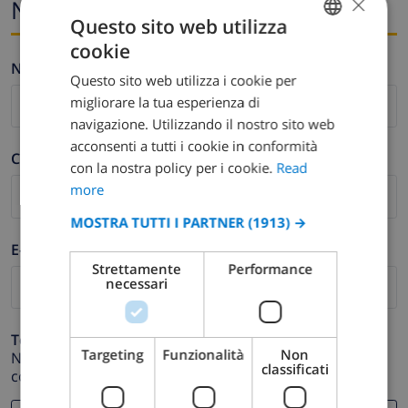
×
Nome ed e-mail
Questo sito web utilizza
cookie
ENGLISH
Nome *
Questo sito web utilizza i cookie per
DUTCH
migliorare la tua esperienza di
FRENCH
navigazione. Utilizzando il nostro sito web
acconsenti a tutti i cookie in conformità
SPANISH
Cognome *
con la nostra policy per i cookie.
Read
GERMAN
more
CATALAN
MOSTRA TUTTI I PARTNER
(1913) →
ITALIAN
E-mail *
Strettamente
Performance
DANISH
necessari
NORWEGIAN
Telefono *
Targeting
Funzionalità
Non
Nel caso in cui il tuo indirizzo email non funzioni
classificati
correttamente.