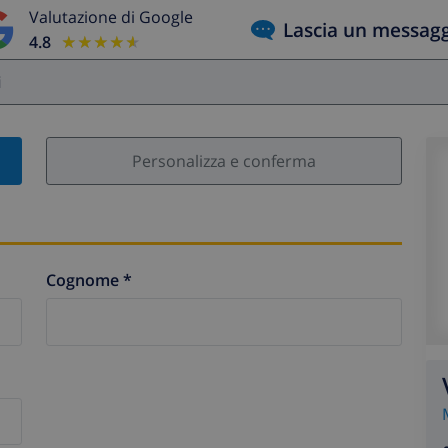
Valutazione di Google
Lascia un messag
4.8
★★★★★
★★★★★
i
Personalizza e conferma
Cognome *