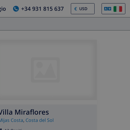
gio
+34 931 815 637
€
Villa Miraflores
Mijas Costa
,
Costa del Sol