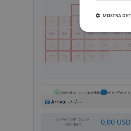
1
2
3
4
MOSTRA DET
6
7
8
9
10
11
1
13
14
15
16
17
18
1
20
21
22
23
24
25
2
27
28
29
30
31
Data di arrivo disponibile
Arrivo/Partenz
Arrivo
:
--/--/----
A PARTIRE DA
/
AL
0,00 USD
GIORNO
: