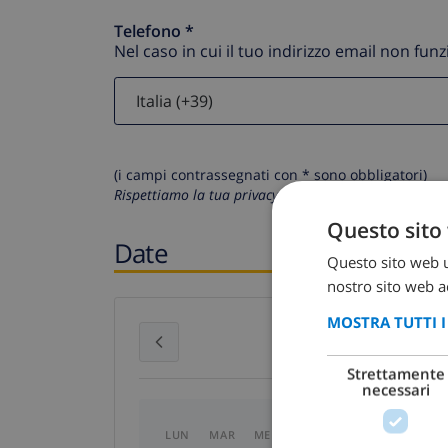
Telefono *
Nel caso in cui il tuo indirizzo email non fun
(i campi contrassegnati con * sono obbligatori)
Rispettiamo la tua privacy. I tuoi dati personali non 
Questo sito 
Date
Questo sito web ut
nostro sito web ac
MOSTRA TUTTI 
luglio 2026
Strettamente
necessari
LUN
MAR
MER
GIO
VEN
SAB
D