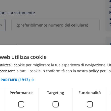
zioni correttamente.
saranno mai condivisi con gli altri.
web utilizza cookie
ilizza i cookie per migliorare la tua esperienza di navigazione. Ut
consenti a tutti i cookie in conformità con la nostra policy per i c
I PARTNER
(1913) →
agosto 2026
Performance
Targeting
Funzionalità
OM
LUN
MAR
MER
GIO
VEN
SAB
DOM