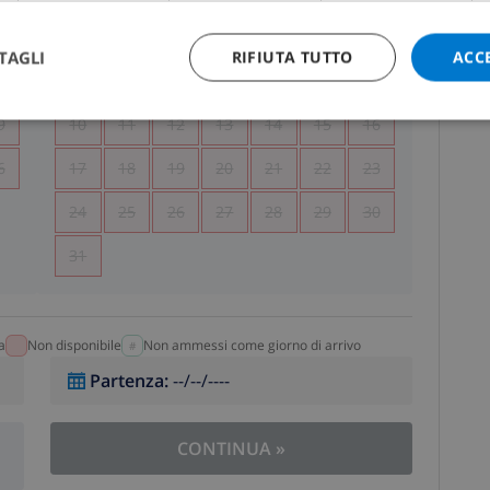
5
1
2
TAGLI
RIFIUTA TUTTO
ACC
2
3
4
5
6
7
8
9
9
10
11
12
13
14
15
16
6
17
18
19
20
21
22
23
24
25
26
27
28
29
30
31
a
Non disponibile
Non ammessi come giorno di arrivo
Partenza
:
--/--/----
CONTINUA
»