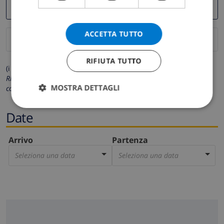
ACCETTA TUTTO
RIFIUTA TUTTO
(i campi contrassegnati con * sono obbligatori)
Rispettiamo la tua privacy. I tuoi dati personali non saranno mai
MOSTRA DETTAGLI
condivisi con gli altri.
Date
Arrivo
Partenza
Seleziona una data
Seleziona una data