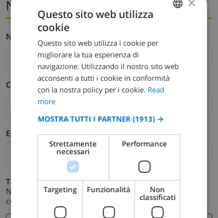
×
Nome ed e-mail
Questo sito web utilizza
cookie
ENGLISH
Nome *
Questo sito web utilizza i cookie per
DUTCH
migliorare la tua esperienza di
FRENCH
navigazione. Utilizzando il nostro sito web
acconsenti a tutti i cookie in conformità
SPANISH
Cognome *
con la nostra policy per i cookie.
Read
GERMAN
more
CATALAN
MOSTRA TUTTI I PARTNER
(1913) →
ITALIAN
E-mail *
Strettamente
Performance
DANISH
necessari
NORWEGIAN
Telefono *
Targeting
Funzionalità
Non
Nel caso in cui il tuo indirizzo email non funzioni
classificati
correttamente.