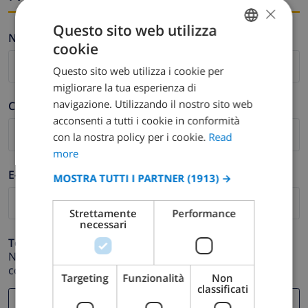
×
Questo sito web utilizza
Nome *
cookie
ENGLISH
Questo sito web utilizza i cookie per
DUTCH
migliorare la tua esperienza di
FRENCH
navigazione. Utilizzando il nostro sito web
Cognome *
acconsenti a tutti i cookie in conformità
SPANISH
con la nostra policy per i cookie.
Read
GERMAN
more
CATALAN
E-mail *
MOSTRA TUTTI I PARTNER
(1913) →
ITALIAN
Strettamente
Performance
DANISH
necessari
NORWEGIAN
Telefono *
Nel caso in cui il tuo indirizzo email non funzioni
correttamente.
Targeting
Funzionalità
Non
classificati