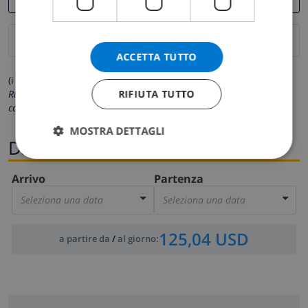
ACCETTA TUTTO
(i campi contrassegnati con * sono obbligatori)
RIFIUTA TUTTO
Rispettiamo la tua privacy. I tuoi dati personali non saranno mai
condivisi con gli altri.
MOSTRA DETTAGLI
Date
Arrivo
Partenza
Seleziona una data
Seleziona una data
125,04 USD
a partire da
/
al giorno
: