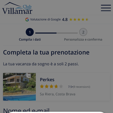
4.8
★★★★★
★★★★★
Valutazione di Google
1
2
Compila i dati
Personalizza e conferma
Completa la tua prenotazione
La tua vacanza da sogno è a soli 2 passi.
Perkes
7.5
•
(9 recensioni)
Sa Riera, Costa Brava
Nome ed e-mail