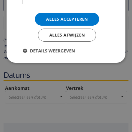
ALLES ACCEPTEREN
ALLES AFWIJZEN
(* de velden met een sterretje moeten verplicht worden
ingevuld )
DETAILS WEERGEVEN
Wij respecteren uw privacy. Uw persoonlijke gegevens worden nooit
aan derden verstrekt.
Datums
Aankomst
Vertrek
Selecteer een datum
Selecteer een datum