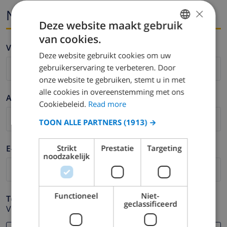
×
Naam en email
Deze website maakt gebruik
van cookies.
ENGLISH
Voornaam *
Deze website gebruikt cookies om uw
DUTCH
gebruikerservaring te verbeteren. Door
FRENCH
onze website te gebruiken, stemt u in met
alle cookies in overeenstemming met ons
SPANISH
Achternaam *
Cookiebeleid.
Read more
GERMAN
TOON ALLE PARTNERS
(1913) →
CATALAN
ITALIAN
E-mail *
Strikt
Prestatie
Targeting
noodzakelijk
DANISH
NORWEGIAN
Functioneel
Niet-
Telefoonnummer *
geclassificeerd
Voor het geval dat uw e-mail adres niet correct werkt.