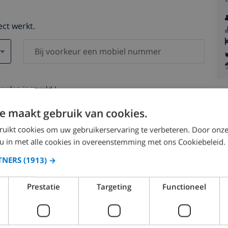
ect werkt.
worden ingevuld )
s worden nooit aan derden verstrekt.
e maakt gebruik van cookies.
ruikt cookies om uw gebruikerservaring te verbeteren. Door onze
 u in met alle cookies in overeenstemming met ons Cookiebeleid.
TNERS
(1913) →
augustus 2026
Prestatie
Targeting
Functioneel
.
MA.
DI.
WO.
DO.
VR.
ZA.
ZO.