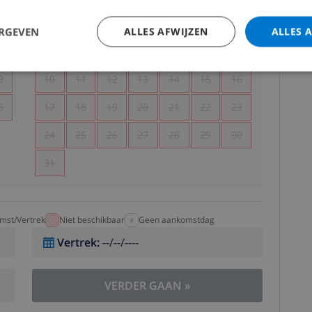
5
1
2
ERGEVEN
ALLES AFWIJZEN
ALLES 
2
3
4
5
6
7
8
9
9
10
11
12
13
14
15
16
6
17
18
19
20
21
22
23
24
25
26
27
28
29
30
31
mst/Vertrek
Niet beschikbaar
Geen aankomstdag
Vertrek
:
--/--/----
VERDER GAAN
»