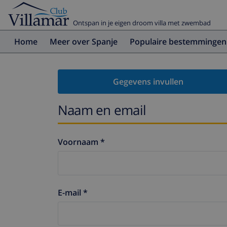
Ontspan in je eigen droom villa met zwembad
Home
Meer over Spanje
Populaire bestemmingen
Gegevens invullen
Naam en email
Voornaam *
E-mail *