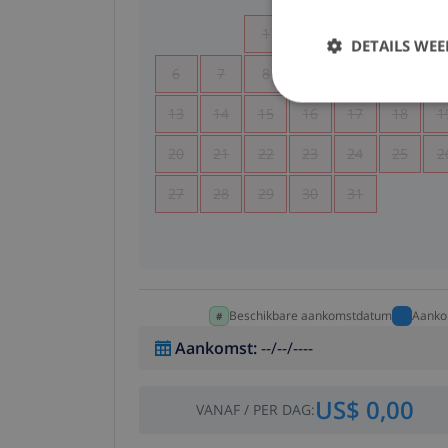
1
2
3
4
DETAILS WE
6
7
8
9
10
11
1
13
14
15
16
17
18
1
20
21
22
23
24
25
2
27
28
29
30
31
Beschikbare aankomstdatum
Aanko
Aankomst
:
--/--/----
US$ 0,00
VANAF
/
PER DAG
: