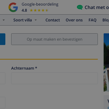
Google-beoordeling
Chat met 
4.8
★★★★★
★★★★★
Soort villa
Contact
Over ons
FAQ
Bl
Op maat maken en bevestigen
Achternaam *