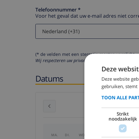
Telefoonnummer *
Voor het geval dat uw e-mail adres niet corr
(* de velden met een sterretje moeten verplicht 
Wij respecteren uw privacy. Uw persoonlijke gegeven
Deze websit
Datums
Deze website geb
gebruiken, stemt
TOON ALLE PAR
juli 2026
Strikt
noodzakelijk
MA.
DI.
WO.
DO.
VR.
ZA.
ZO