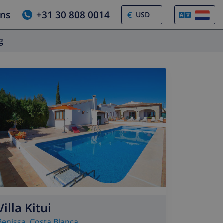
ons
+31 30 808 0014
€
og
Villa Kitui
Benissa
,
Costa Blanca