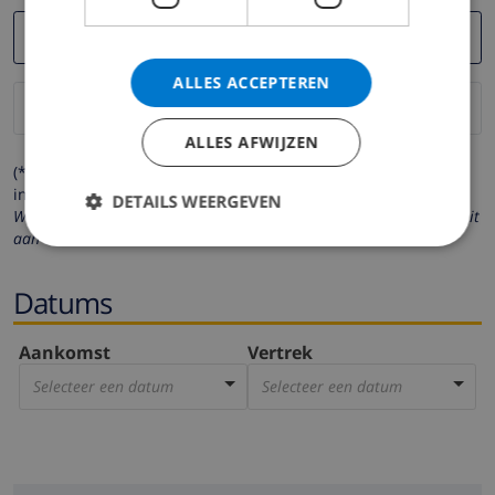
ALLES ACCEPTEREN
ALLES AFWIJZEN
(* de velden met een sterretje moeten verplicht worden
ingevuld )
DETAILS WEERGEVEN
Wij respecteren uw privacy. Uw persoonlijke gegevens worden nooit
aan derden verstrekt.
Datums
Aankomst
Vertrek
Selecteer een datum
Selecteer een datum