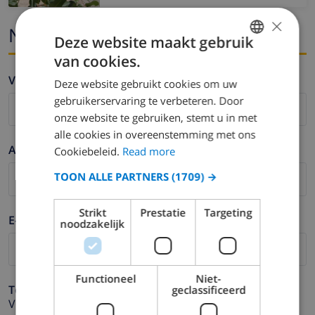
×
Naam en email
Deze website maakt gebruik
van cookies.
ENGLISH
Voornaam *
Deze website gebruikt cookies om uw
DUTCH
gebruikerservaring te verbeteren. Door
FRENCH
onze website te gebruiken, stemt u in met
alle cookies in overeenstemming met ons
SPANISH
Achternaam *
Cookiebeleid.
Read more
GERMAN
TOON ALLE PARTNERS
(1709) →
CATALAN
ITALIAN
Strikt
Prestatie
Targeting
E-mail *
noodzakelijk
DANISH
NORWEGIAN
Functioneel
Niet-
Telefoonnummer *
geclassificeerd
Voor het geval dat uw e-mail adres niet correct werkt.