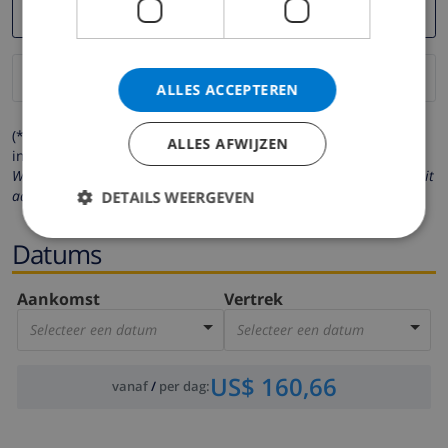
ALLES ACCEPTEREN
(* de velden met een sterretje moeten verplicht worden
ALLES AFWIJZEN
ingevuld )
Wij respecteren uw privacy. Uw persoonlijke gegevens worden nooit
aan derden verstrekt.
DETAILS WEERGEVEN
Datums
Aankomst
Vertrek
Selecteer een datum
Selecteer een datum
US$ 160,66
vanaf
/
per dag
: