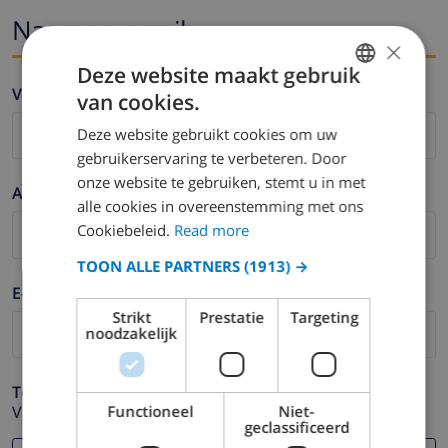
Naam en email
×
Deze website maakt gebruik
Voornaam *
van cookies.
ENGLISH
Deze website gebruikt cookies om uw
DUTCH
gebruikerservaring te verbeteren. Door
FRENCH
onze website te gebruiken, stemt u in met
Achternaam *
alle cookies in overeenstemming met ons
SPANISH
Cookiebeleid.
Read more
GERMAN
TOON ALLE PARTNERS
(1913) →
CATALAN
E-mail *
ITALIAN
Strikt
Prestatie
Targeting
noodzakelijk
DANISH
NORWEGIAN
Telefoonnummer *
Functioneel
Niet-
Voor het geval dat uw e-mail adres niet correct werkt.
geclassificeerd