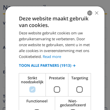
Naam en email
×
Deze website maakt gebruik
Voornaam *
van cookies.
ENGLISH
Deze website gebruikt cookies om uw
DUTCH
gebruikerservaring te verbeteren. Door
FRENCH
onze website te gebruiken, stemt u in met
Achternaam *
alle cookies in overeenstemming met ons
SPANISH
Cookiebeleid.
Read more
GERMAN
TOON ALLE PARTNERS
(1913) →
CATALAN
E-mail *
ITALIAN
Strikt
Prestatie
Targeting
noodzakelijk
DANISH
NORWEGIAN
Telefoonnummer *
Functioneel
Niet-
Voor het geval dat uw e-mail adres niet correct werkt.
geclassificeerd