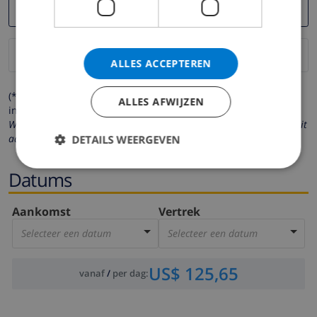
ALLES ACCEPTEREN
(* de velden met een sterretje moeten verplicht worden
ALLES AFWIJZEN
ingevuld )
Wij respecteren uw privacy. Uw persoonlijke gegevens worden nooit
aan derden verstrekt.
DETAILS WEERGEVEN
Datums
Aankomst
Vertrek
Selecteer een datum
Selecteer een datum
US$ 125,65
vanaf
/
per dag
: