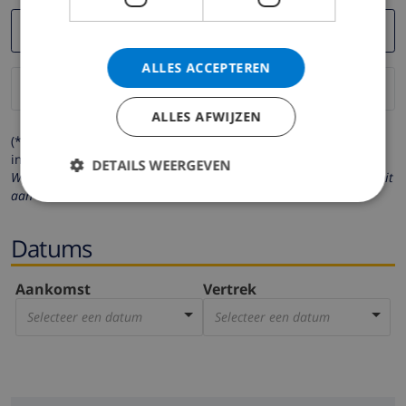
ALLES ACCEPTEREN
ALLES AFWIJZEN
(* de velden met een sterretje moeten verplicht worden
ingevuld )
DETAILS WEERGEVEN
Wij respecteren uw privacy. Uw persoonlijke gegevens worden nooit
aan derden verstrekt.
Datums
Aankomst
Vertrek
Selecteer een datum
Selecteer een datum