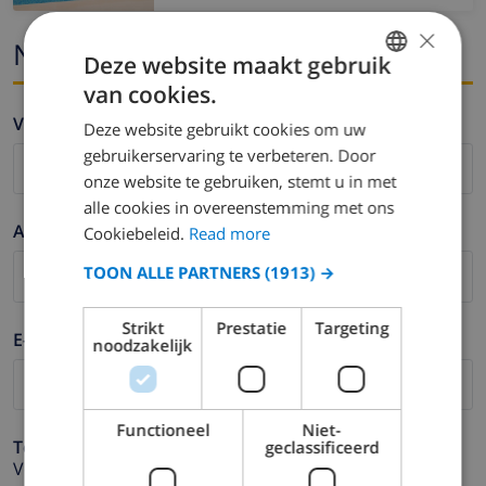
×
Naam en email
Deze website maakt gebruik
van cookies.
ENGLISH
Voornaam *
Deze website gebruikt cookies om uw
DUTCH
gebruikerservaring te verbeteren. Door
FRENCH
onze website te gebruiken, stemt u in met
alle cookies in overeenstemming met ons
SPANISH
Achternaam *
Cookiebeleid.
Read more
GERMAN
TOON ALLE PARTNERS
(1913) →
CATALAN
ITALIAN
Strikt
Prestatie
Targeting
E-mail *
noodzakelijk
DANISH
NORWEGIAN
Functioneel
Niet-
Telefoonnummer *
geclassificeerd
Voor het geval dat uw e-mail adres niet correct werkt.