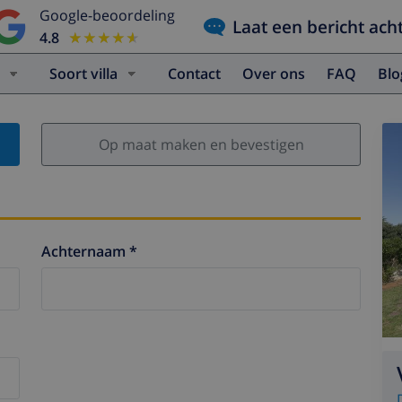
Google-beoordeling
Laat een bericht ach
4.8
★★★★★
★★★★★
Soort villa
Contact
Over ons
FAQ
Bl
Op maat maken en bevestigen
Achternaam *