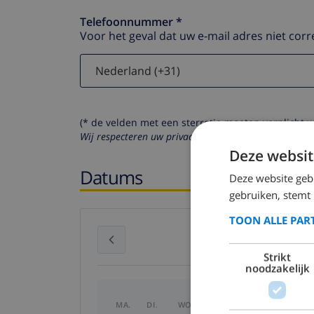
Telefoonnummer *
Voor het geval dat uw e-mail adres niet corr
(* de velden met een sterretje moeten verplicht 
Wij respecteren uw privacy. Uw persoonlijke gegeven
Deze websit
Datums
Deze website geb
gebruiken, stemt
TOON ALLE PAR
juli 2026
Strikt
noodzakelijk
MA.
DI.
WO.
DO.
VR.
ZA.
ZO