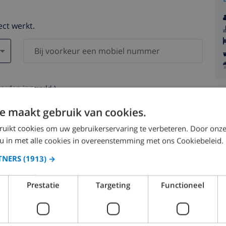
ect werkt.
worden ingevuld )
s worden nooit aan derden verstrekt.
e maakt gebruik van cookies.
ruikt cookies om uw gebruikerservaring te verbeteren. Door onze
 u in met alle cookies in overeenstemming met ons Cookiebeleid.
TNERS
(1913) →
augustus 2026
Prestatie
Targeting
Functioneel
.
MA.
DI.
WO.
DO.
VR.
ZA.
ZO.