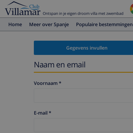
Ontspan in je eigen droom villa met zwembad
Home
Meer over Spanje
Populaire bestemmingen
Gegevens invullen
Naam en email
Voornaam *
E-mail *