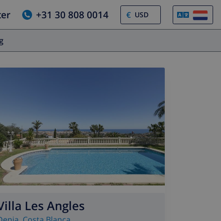
ter
+31 30 808 0014
€
og
Villa Les Angles
Denia
,
Costa Blanca