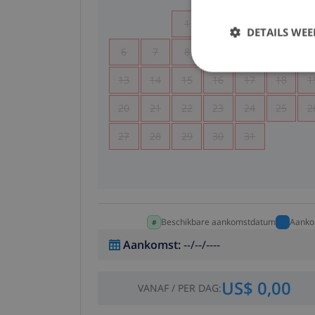
1
2
3
4
DETAILS WE
6
7
8
9
10
11
1
13
14
15
16
17
18
1
20
21
22
23
24
25
2
27
28
29
30
31
Beschikbare aankomstdatum
Aanko
Aankomst
:
--/--/----
US$ 0,00
VANAF
/
PER DAG
: