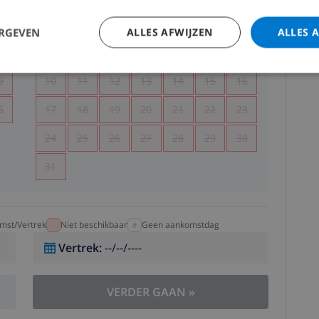
5
1
2
ERGEVEN
ALLES AFWIJZEN
ALLES 
2
3
4
5
6
7
8
9
9
10
11
12
13
14
15
16
6
17
18
19
20
21
22
23
24
25
26
27
28
29
30
31
mst/Vertrek
Niet beschikbaar
Geen aankomstdag
Vertrek
:
--/--/----
VERDER GAAN
»