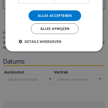
ALLES ACCEPTEREN
ALLES AFWIJZEN
(* de velden met een sterretje moeten verplicht worden
ingevuld )
DETAILS WEERGEVEN
Wij respecteren uw privacy. Uw persoonlijke gegevens worden nooit
aan derden verstrekt.
Datums
Aankomst
Vertrek
Selecteer een datum
Selecteer een datum