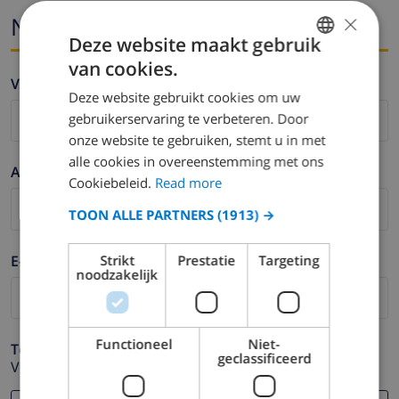
×
Naam en email
Deze website maakt gebruik
van cookies.
ENGLISH
Voornaam *
Deze website gebruikt cookies om uw
DUTCH
gebruikerservaring te verbeteren. Door
FRENCH
onze website te gebruiken, stemt u in met
alle cookies in overeenstemming met ons
SPANISH
Achternaam *
Cookiebeleid.
Read more
GERMAN
TOON ALLE PARTNERS
(1913) →
CATALAN
ITALIAN
E-mail *
Strikt
Prestatie
Targeting
noodzakelijk
DANISH
NORWEGIAN
Functioneel
Niet-
Telefoonnummer *
geclassificeerd
Voor het geval dat uw e-mail adres niet correct werkt.