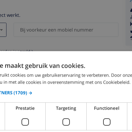
ect werkt.
worden ingevuld )
s worden nooit aan derden verstrekt.
e maakt gebruik van cookies.
ruikt cookies om uw gebruikerservaring te verbeteren. Door onze
 u in met alle cookies in overeenstemming met ons Cookiebeleid.
TNERS
(1709) →
augustus 2026
Prestatie
Targeting
Functioneel
.
MA.
DI.
WO.
DO.
VR.
ZA.
ZO.