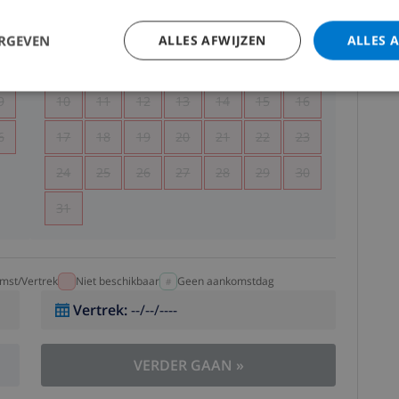
5
1
2
ERGEVEN
ALLES AFWIJZEN
ALLES 
2
3
4
5
6
7
8
9
9
10
11
12
13
14
15
16
6
17
18
19
20
21
22
23
24
25
26
27
28
29
30
31
mst/Vertrek
Niet beschikbaar
Geen aankomstdag
Vertrek
:
--/--/----
VERDER GAAN
»