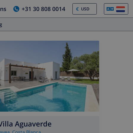
ons
+31 30 808 0014
€
og
Villa Aguaverde
Javea
,
Costa Blanca