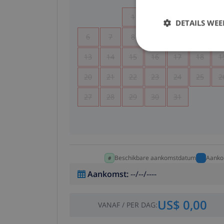
1
2
3
4
DETAILS WE
6
7
8
9
10
11
1
13
14
15
16
17
18
1
20
21
22
23
24
25
2
27
28
29
30
31
Beschikbare aankomstdatum
Aanko
Aankomst
:
--/--/----
US$ 0,00
VANAF
/
PER DAG
: