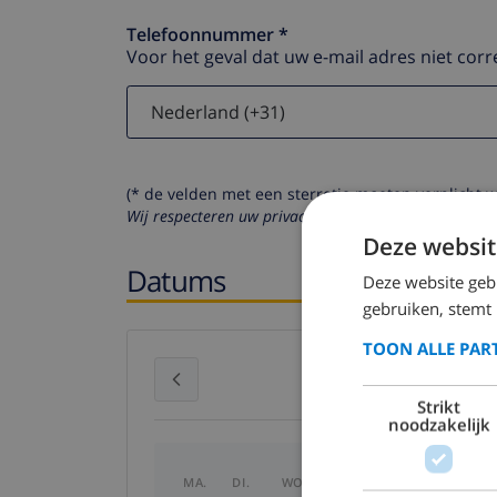
Telefoonnummer *
Voor het geval dat uw e-mail adres niet corr
(* de velden met een sterretje moeten verplicht 
Wij respecteren uw privacy. Uw persoonlijke gegeven
Deze websit
Datums
Deze website geb
gebruiken, stemt
TOON ALLE PAR
juli 2026
Strikt
noodzakelijk
MA.
DI.
WO.
DO.
VR.
ZA.
ZO