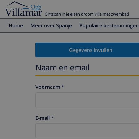
Ontspan in je eigen droom villa met zwembad
Home
Meer over Spanje
Populaire bestemmingen
Gegevens invullen
Naam en email
Voornaam *
E-mail *