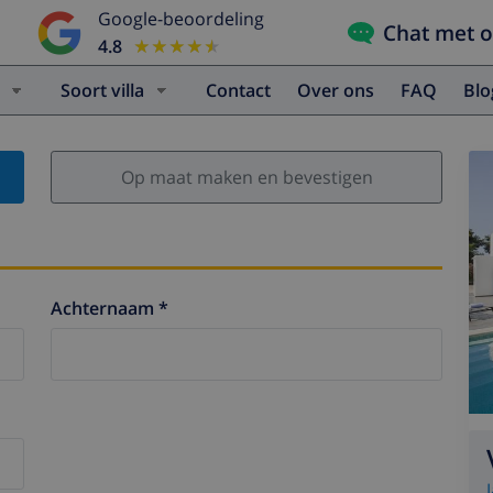
Google-beoordeling
Chat met 
4.8
★★★★★
★★★★★
Soort villa
Contact
Over ons
FAQ
Bl
Op maat maken en bevestigen
Achternaam *