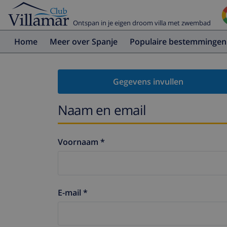
Ontspan in je eigen droom villa met zwembad
Home
Meer over Spanje
Populaire bestemmingen
Gegevens invullen
Naam en email
Voornaam *
E-mail *