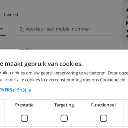
ect werkt.
worden ingevuld )
s worden nooit aan derden verstrekt.
e maakt gebruik van cookies.
ruikt cookies om uw gebruikerservaring te verbeteren. Door onze
 u in met alle cookies in overeenstemming met ons Cookiebeleid.
TNERS
(1913) →
augustus 2026
Prestatie
Targeting
Functioneel
.
MA.
DI.
WO.
DO.
VR.
ZA.
ZO.