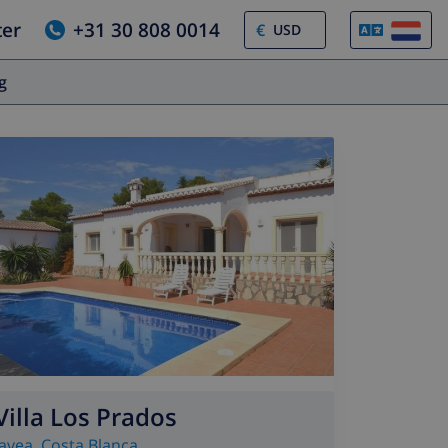
ter
+31 30 808 0014
€
og
Villa Los Prados
Javea
,
Costa Blanca