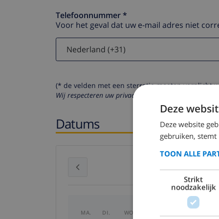
Telefoonnummer *
Voor het geval dat uw e-mail adres niet corr
(* de velden met een sterretje moeten verplicht 
Wij respecteren uw privacy. Uw persoonlijke gegeven
Deze websit
Datums
Deze website geb
gebruiken, stemt
TOON ALLE PAR
juli 2026
Strikt
noodzakelijk
MA.
DI.
WO.
DO.
VR.
ZA.
ZO