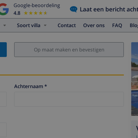
Google-beoordeling
Laat een bericht ach
4.8
★★★★★
★★★★★
Soort villa
Contact
Over ons
FAQ
Bl
Op maat maken en bevestigen
Achternaam *