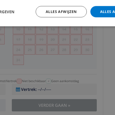
5
1
2
ERGEVEN
ALLES AFWIJZEN
ALLES 
2
3
4
5
6
7
8
9
9
10
11
12
13
14
15
16
6
17
18
19
20
21
22
23
24
25
26
27
28
29
30
31
mst/Vertrek
Niet beschikbaar
Geen aankomstdag
Vertrek
:
--/--/----
VERDER GAAN
»