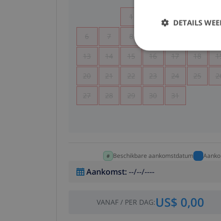
1
2
3
4
DETAILS WE
6
7
8
9
10
11
1
13
14
15
16
17
18
1
20
21
22
23
24
25
2
27
28
29
30
31
Beschikbare aankomstdatum
Aanko
Aankomst
:
--/--/----
US$ 0,00
VANAF
/
PER DAG
: