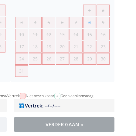
5
1
2
2
3
4
5
6
7
8
9
9
10
11
12
13
14
15
16
6
17
18
19
20
21
22
23
24
25
26
27
28
29
30
31
mst/Vertrek
Niet beschikbaar
Geen aankomstdag
Vertrek
:
--/--/----
VERDER GAAN
»