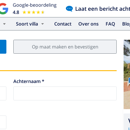
Google-beoordeling
Laat een bericht ach
4.8
★★★★★
★★★★★
Soort villa
Contact
Over ons
FAQ
Bl
Op maat maken en bevestigen
Achternaam *