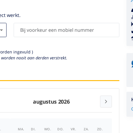
ect werkt.
worden ingevuld )
s worden nooit aan derden verstrekt.
augustus 2026
.
MA.
DI.
WO.
DO.
VR.
ZA.
ZO.