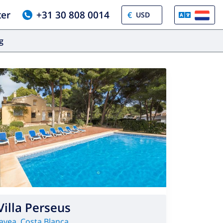
ter
+31 30 808 0014
€
og
Villa Perseus
Javea
,
Costa Blanca