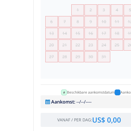
1
2
3
4
6
7
8
9
10
11
1
13
14
15
16
17
18
1
20
21
22
23
24
25
2
27
28
29
30
31
Beschikbare aankomstdatum
Aanko
Aankomst
:
--/--/----
US$ 0,00
VANAF
/
PER DAG
: