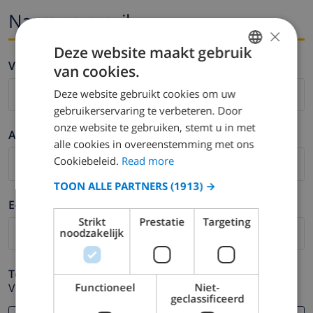
Naam en email
×
Deze website maakt gebruik
Voornaam *
van cookies.
ENGLISH
Deze website gebruikt cookies om uw
DUTCH
gebruikerservaring te verbeteren. Door
FRENCH
onze website te gebruiken, stemt u in met
Achternaam *
alle cookies in overeenstemming met ons
SPANISH
Cookiebeleid.
Read more
GERMAN
TOON ALLE PARTNERS
(1913) →
CATALAN
E-mail *
ITALIAN
Strikt
Prestatie
Targeting
noodzakelijk
DANISH
NORWEGIAN
Telefoonnummer *
Functioneel
Niet-
Voor het geval dat uw e-mail adres niet correct werkt.
geclassificeerd