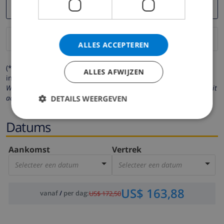
ALLES ACCEPTEREN
(* de velden met een sterretje moeten verplicht worden
ALLES AFWIJZEN
ingevuld )
Wij respecteren uw privacy. Uw persoonlijke gegevens worden nooit
aan derden verstrekt.
DETAILS WEERGEVEN
Datums
Aankomst
Vertrek
Selecteer een datum
Selecteer een datum
US$ 163,88
vanaf
/
per dag
:
US$ 172,50