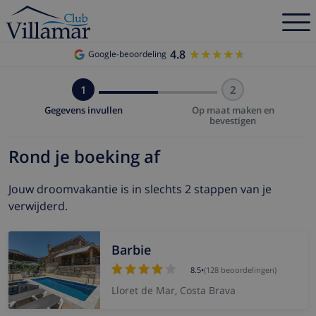
4.8
★★★★★
★★★★★
Google-beoordeling
1
2
Gegevens invullen
Op maat maken en
bevestigen
Rond je boeking af
Jouw droomvakantie is in slechts 2 stappen van je
verwijderd.
Barbie
8.5
•
(128 beoordelingen)
Lloret de Mar, Costa Brava