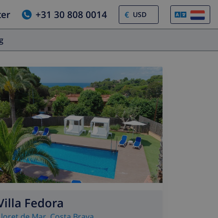
ter
+31 30 808 0014
€
og
Villa Fedora
Lloret de Mar
,
Costa Brava