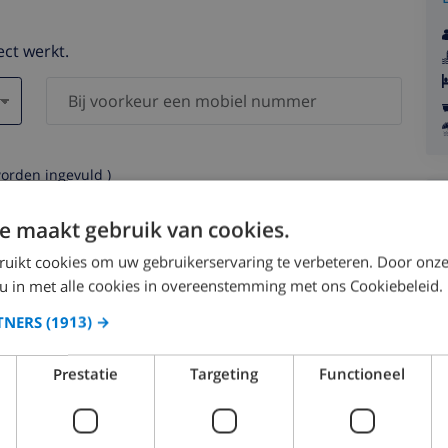
ect werkt.
worden ingevuld )
s worden nooit aan derden verstrekt.
e maakt gebruik van cookies.
ruikt cookies om uw gebruikerservaring te verbeteren. Door onze
 u in met alle cookies in overeenstemming met ons Cookiebeleid.
TNERS
(1913) →
augustus 2026
Prestatie
Targeting
Functioneel
.
MA.
DI.
WO.
DO.
VR.
ZA.
ZO.