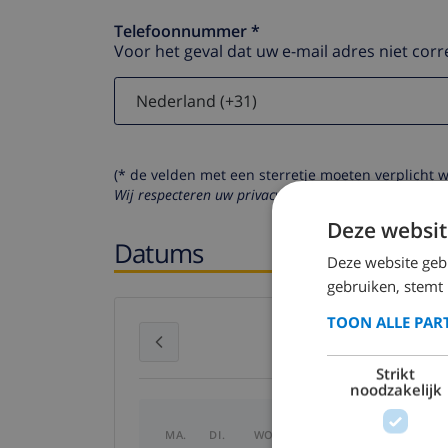
Telefoonnummer *
Voor het geval dat uw e-mail adres niet corr
(* de velden met een sterretje moeten verplicht 
Wij respecteren uw privacy. Uw persoonlijke gegeven
Deze websit
Datums
Deze website geb
gebruiken, stemt
TOON ALLE PAR
juli 2026
Strikt
noodzakelijk
MA.
DI.
WO.
DO.
VR.
ZA.
ZO