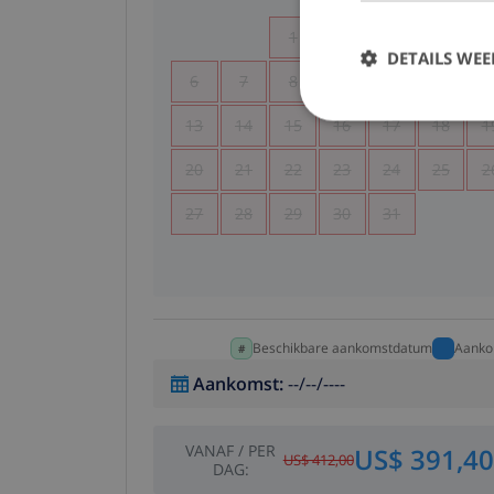
1
2
3
4
DETAILS WE
6
7
8
9
10
11
1
13
14
15
16
17
18
1
20
21
22
23
24
25
2
27
28
29
30
31
Beschikbare aankomstdatum
Aanko
Aankomst
:
--/--/----
VANAF
/
PER
US$ 391,40
US$ 412,00
DAG
: