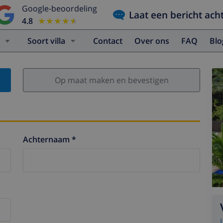
Google-beoordeling
Laat een bericht ach
4.8
★★★★★
★★★★★
Soort villa
Contact
Over ons
FAQ
Bl
Op maat maken en bevestigen
Achternaam *