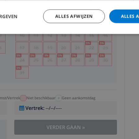
5
1
2
ERGEVEN
ALLES AFWIJZEN
ALLES 
2
3
4
5
6
7
8
9
9
10
11
12
13
14
15
16
5
%
5
%
6
17
18
19
20
21
22
23
5
%
5
%
5
%
5
%
5
%
5
%
5
%
24
25
26
27
28
29
30
5
%
31
mst/Vertrek
Niet beschikbaar
Geen aankomstdag
Vertrek
:
--/--/----
VERDER GAAN
»