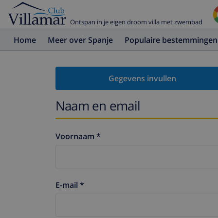
Ontspan in je eigen droom villa met zwembad
Home
Meer over Spanje
Populaire bestemmingen
Gegevens invullen
Naam en email
Voornaam *
E-mail *