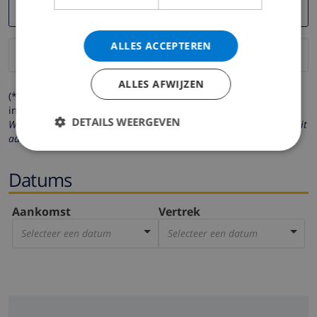
ALLES ACCEPTEREN
ALLES AFWIJZEN
(* de velden met een sterretje moeten verplicht worden
ingevuld )
DETAILS WEERGEVEN
Wij respecteren uw privacy. Uw persoonlijke gegevens worden nooit
aan derden verstrekt.
Datums
Aankomst
Vertrek
Selecteer een datum
Selecteer een datum