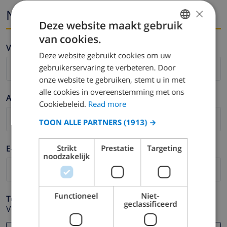
×
Naam en email
Deze website maakt gebruik
van cookies.
ENGLISH
Voornaam *
Deze website gebruikt cookies om uw
DUTCH
gebruikerservaring te verbeteren. Door
FRENCH
onze website te gebruiken, stemt u in met
alle cookies in overeenstemming met ons
SPANISH
Achternaam *
Cookiebeleid.
Read more
GERMAN
TOON ALLE PARTNERS
(1913) →
CATALAN
ITALIAN
E-mail *
Strikt
Prestatie
Targeting
noodzakelijk
DANISH
NORWEGIAN
Functioneel
Niet-
Telefoonnummer *
geclassificeerd
Voor het geval dat uw e-mail adres niet correct werkt.