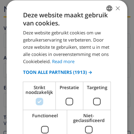
×
Naam en email
Deze website maakt gebruik
van cookies.
ENGLISH
Voornaam *
Deze website gebruikt cookies om uw
DUTCH
gebruikerservaring te verbeteren. Door
FRENCH
onze website te gebruiken, stemt u in met
alle cookies in overeenstemming met ons
SPANISH
Achternaam *
Cookiebeleid.
Read more
GERMAN
TOON ALLE PARTNERS
(1913) →
CATALAN
ITALIAN
E-mail *
Strikt
Prestatie
Targeting
noodzakelijk
DANISH
NORWEGIAN
Functioneel
Niet-
Telefoonnummer *
geclassificeerd
Voor het geval dat uw e-mail adres niet correct werkt.