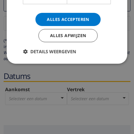
ALLES ACCEPTEREN
ALLES AFWIJZEN
(* de velden met een sterretje moeten verplicht worden
ingevuld )
DETAILS WEERGEVEN
Wij respecteren uw privacy. Uw persoonlijke gegevens worden nooit
aan derden verstrekt.
Datums
Aankomst
Vertrek
Selecteer een datum
Selecteer een datum