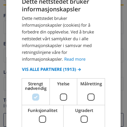
Dette nettstedet bruker
informasjonskapsler
ENGLISH
Fornavn *
Dette nettstedet bruker
DUTCH
informasjonskapsler (cookies) for å
FRENCH
forbedre din opplevelse. Ved å bruke
nettstedet vårt samtykker du i alle
SPANISH
Etternavn *
informasjonskapsler i samsvar med
GERMAN
retningslinjene våre for
CATALAN
informasjonskapsler.
Read more
ITALIAN
VIS ALLE PARTNERE
(1913) →
Logg ut *
DANISH
Strengt
Ytelse
Målretting
NORWEGIAN
nødvendig
Telefon *
I tilfelle din e-postadresse ikke fungerer.
Funksjonalitet
Ugradert