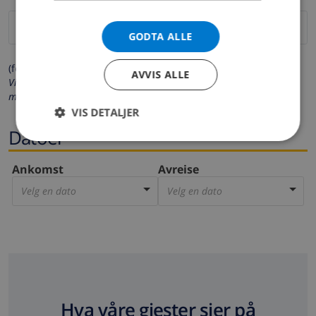
GODTA ALLE
(felter merket med * må fylles ut)
AVVIS ALLE
Vi respekterer ditt personvern. Dine personalia vil aldri bli delt
med andre.
VIS DETALJER
Datoer
Ankomst
Avreise
Velg en dato
Velg en dato
Hva våre gjester sier på