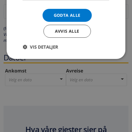
GODTA ALLE
(felter merket med * må fylles ut)
AVVIS ALLE
Vi respekterer ditt personvern. Dine personalia vil aldri bli delt
med andre.
VIS DETALJER
Datoer
Ankomst
Avreise
Velg en dato
Velg en dato
Hva våre gjester sier på