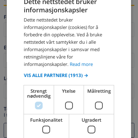
Dette nettstedet bruker
informasjonskapsler
ENGLISH
Fornavn *
Dette nettstedet bruker
DUTCH
informasjonskapsler (cookies) for å
FRENCH
forbedre din opplevelse. Ved å bruke
nettstedet vårt samtykker du i alle
SPANISH
Etternavn *
informasjonskapsler i samsvar med
GERMAN
retningslinjene våre for
CATALAN
informasjonskapsler.
Read more
ITALIAN
VIS ALLE PARTNERE
(1913) →
Logg ut *
DANISH
Strengt
Ytelse
Målretting
NORWEGIAN
nødvendig
Telefon *
I tilfelle din e-postadresse ikke fungerer.
Funksjonalitet
Ugradert