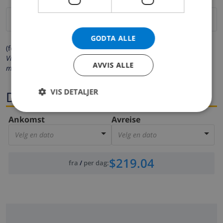
GODTA ALLE
(felter merket med * må fylles ut)
Vi respekterer ditt personvern. Dine personalia vil aldri bli delt
AVVIS ALLE
med andre.
VIS DETALJER
Datoer
Ankomst
Avreise
Velg en dato
Velg en dato
$219.04
fra
/
per dag
: