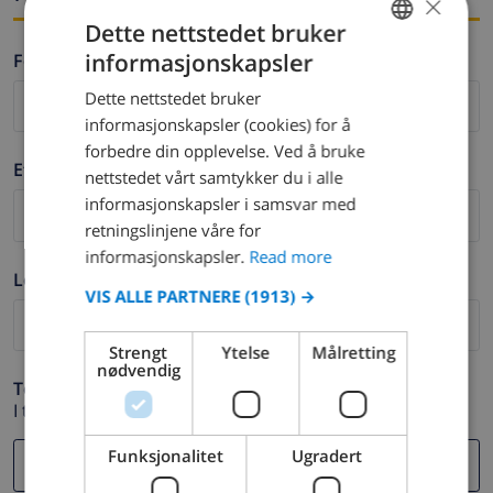
×
Dette nettstedet bruker
informasjonskapsler
Fornavn *
ENGLISH
Dette nettstedet bruker
DUTCH
informasjonskapsler (cookies) for å
FRENCH
forbedre din opplevelse. Ved å bruke
Etternavn *
nettstedet vårt samtykker du i alle
SPANISH
informasjonskapsler i samsvar med
GERMAN
retningslinjene våre for
CATALAN
informasjonskapsler.
Read more
Logg ut *
ITALIAN
VIS ALLE PARTNERE
(1913) →
DANISH
Strengt
Ytelse
Målretting
NORWEGIAN
nødvendig
Telefon *
I tilfelle din e-postadresse ikke fungerer.
Funksjonalitet
Ugradert