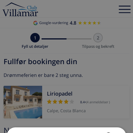
4.8
★★★★★
★★★★★
Google-vurdering
1
2
Fyll ut detaljer
Tilpass og bekreft
Fullfør bookingen din
Drømmeferien er bare 2 steg unna.
Liriopadel
8.4
•
(4 anmeldelser )
Calpe, Costa Blanca
Navn og e-post