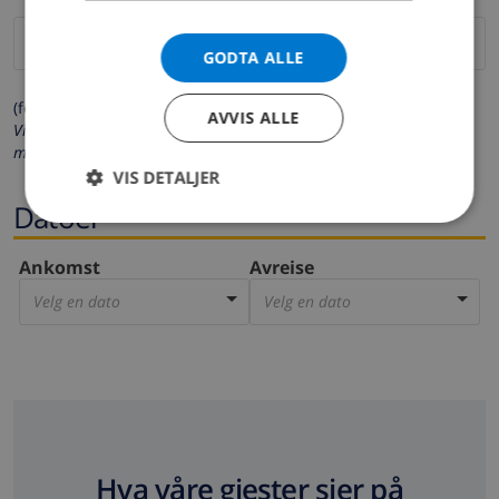
GODTA ALLE
(felter merket med * må fylles ut)
AVVIS ALLE
Vi respekterer ditt personvern. Dine personalia vil aldri bli delt
med andre.
VIS DETALJER
Datoer
Ankomst
Avreise
Velg en dato
Velg en dato
Hva våre gjester sier på