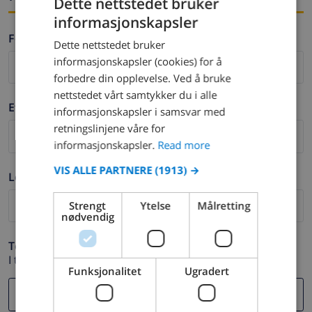
Dette nettstedet bruker
informasjonskapsler
ENGLISH
Fornavn *
Dette nettstedet bruker
DUTCH
informasjonskapsler (cookies) for å
FRENCH
forbedre din opplevelse. Ved å bruke
nettstedet vårt samtykker du i alle
SPANISH
Etternavn *
informasjonskapsler i samsvar med
GERMAN
retningslinjene våre for
CATALAN
informasjonskapsler.
Read more
ITALIAN
VIS ALLE PARTNERE
(1913) →
Logg ut *
DANISH
Strengt
Ytelse
Målretting
NORWEGIAN
nødvendig
Telefon *
I tilfelle din e-postadresse ikke fungerer.
Funksjonalitet
Ugradert