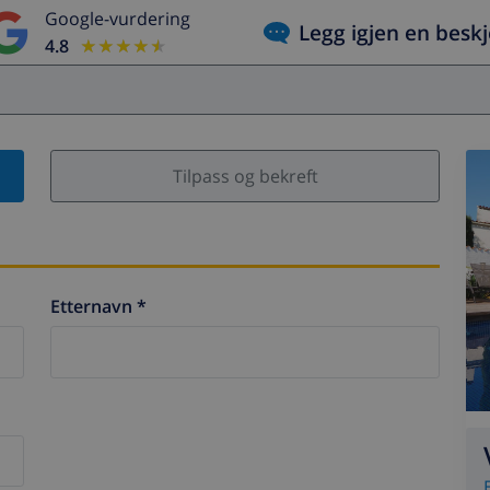
Google-vurdering
Legg igjen en besk
4.8
★★★★★
★★★★★
Tilpass og bekreft
Etternavn *