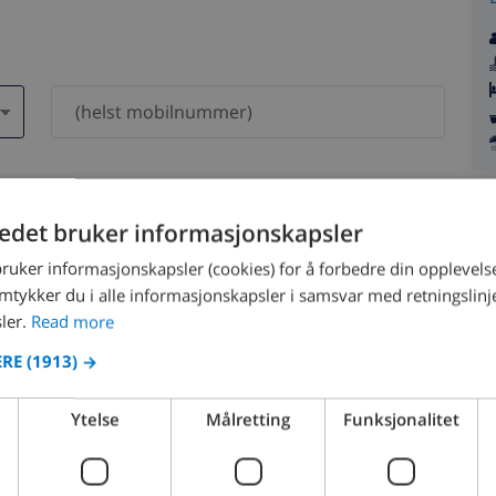
dri bli delt med andre.
tedet bruker informasjonskapsler
bruker informasjonskapsler (cookies) for å forbedre din opplevels
amtykker du i alle informasjonskapsler i samsvar med retningslinj
ler.
Read more
ERE
(1913) →
August 2026
Ytelse
Målretting
Funksjonalitet
N
MON
TUE
WED
THU
FRI
SAT
SUN