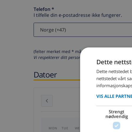
Telefon *
I tilfelle din e-postadresse ikke fungerer.
(felter merket med * må fylles ut)
Vi respekterer ditt personvern. Dine personalia vil al
Dette netts
Dette nettstedet 
Datoer
nettstedet vårt s
informasjonskaps
VIS ALLE PARTN
July 2026
Strengt
nødvendig
MON
TUE
WED
THU
FRI
SAT
SU