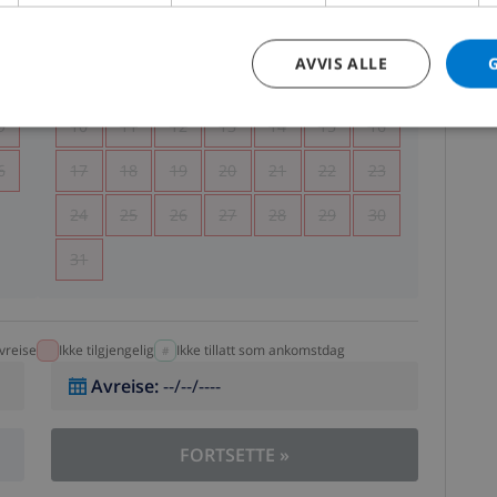
5
1
2
AVVIS ALLE
2
3
4
5
6
7
8
9
9
10
11
12
13
14
15
16
6
17
18
19
20
21
22
23
24
25
26
27
28
29
30
31
vreise
Ikke tilgjengelig
Ikke tillatt som ankomstdag
Avreise
:
--/--/----
FORTSETTE
»