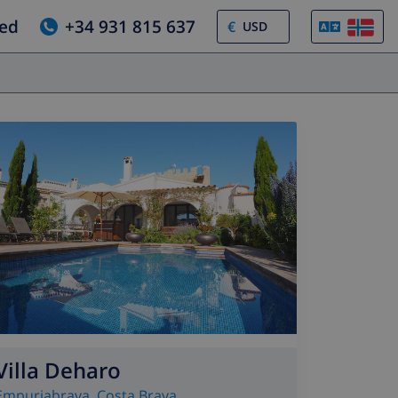
jed
+34 931 815 637
€
Villa Deharo
Empuriabrava
,
Costa Brava