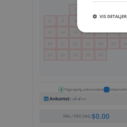
1
2
3
4
VIS DETALJER
6
7
8
9
10
11
1
13
14
15
16
17
18
1
20
21
22
23
24
25
2
27
28
29
30
31
Tilgjengelig ankomstdato
Ankomst/A
Ankomst
:
--/--/----
$0.00
FRA
/
PER DAG
: