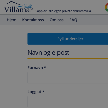
Slapp av i din egen private drømmevilla
Hjem
Kontakt oss
Om oss
FAQ
Fyll ut detaljer
Navn og e-post
Fornavn *
Logg ut *