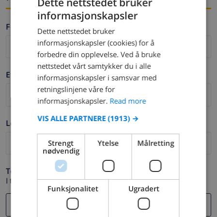
Dette nettstedet bruker
informasjonskapsler
ENGLISH
Fornavn *
Dette nettstedet bruker
DUTCH
informasjonskapsler (cookies) for å
FRENCH
forbedre din opplevelse. Ved å bruke
nettstedet vårt samtykker du i alle
SPANISH
Etternavn *
informasjonskapsler i samsvar med
GERMAN
retningslinjene våre for
CATALAN
informasjonskapsler.
Read more
ITALIAN
VIS ALLE PARTNERE
(1913) →
Logg ut *
DANISH
Strengt
Ytelse
Målretting
NORWEGIAN
nødvendig
Telefon *
I tilfelle din e-postadresse ikke fungerer.
Funksjonalitet
Ugradert