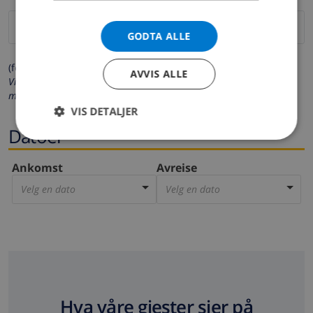
GODTA ALLE
(felter merket med * må fylles ut)
AVVIS ALLE
Vi respekterer ditt personvern. Dine personalia vil aldri bli delt
med andre.
VIS DETALJER
Datoer
Ankomst
Avreise
Velg en dato
Velg en dato
Hva våre gjester sier på