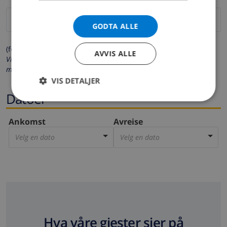
GODTA ALLE
(felter merket med * må fylles ut)
AVVIS ALLE
Vi respekterer ditt personvern. Dine personalia vil aldri bli delt
med andre.
VIS DETALJER
Datoer
Ankomst
Avreise
Velg en dato
Velg en dato
Hva våre gjester sier på