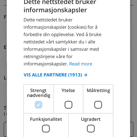
Dette nettstedet bruker
informasjonskapsler
ENGLISH
Fornavn *
Dette nettstedet bruker
DUTCH
informasjonskapsler (cookies) for å
FRENCH
forbedre din opplevelse. Ved å bruke
nettstedet vårt samtykker du i alle
SPANISH
Etternavn *
informasjonskapsler i samsvar med
GERMAN
retningslinjene våre for
CATALAN
informasjonskapsler.
Read more
ITALIAN
VIS ALLE PARTNERE
(1913) →
Logg ut *
DANISH
Strengt
Ytelse
Målretting
NORWEGIAN
nødvendig
Telefon *
I tilfelle din e-postadresse ikke fungerer.
Funksjonalitet
Ugradert