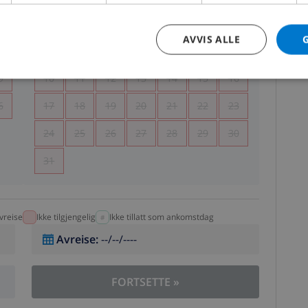
5
1
2
AVVIS ALLE
2
3
4
5
6
7
8
9
9
10
11
12
13
14
15
16
6
17
18
19
20
21
22
23
24
25
26
27
28
29
30
31
vreise
Ikke tilgjengelig
Ikke tillatt som ankomstdag
Avreise
:
--/--/----
FORTSETTE
»