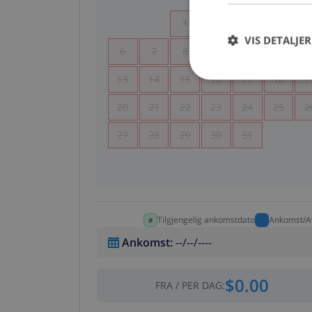
1
2
3
4
VIS DETALJER
6
7
8
9
10
11
1
13
14
15
16
17
18
1
20
21
22
23
24
25
2
27
28
29
30
31
Tilgjengelig ankomstdato
Ankomst/A
Ankomst
:
--/--/----
$0.00
FRA
/
PER DAG
: