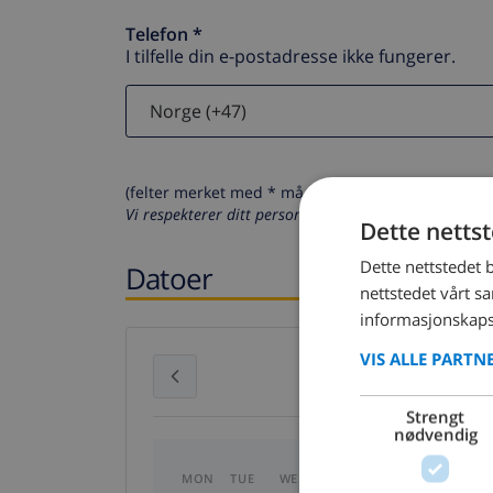
Telefon *
I tilfelle din e-postadresse ikke fungerer.
(felter merket med * må fylles ut)
Vi respekterer ditt personvern. Dine personalia vil al
Dette netts
Dette nettstedet 
Datoer
nettstedet vårt s
informasjonskaps
VIS ALLE PARTN
July 2026
Strengt
nødvendig
MON
TUE
WED
THU
FRI
SAT
SU