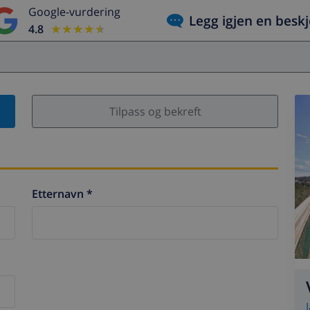
Google-vurdering
Legg igjen en besk
4.8
★★★★★
★★★★★
Tilpass og bekreft
Etternavn *