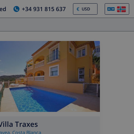
jed
+34 931 815 637
€
Villa Traxes
Javea
,
Costa Blanca