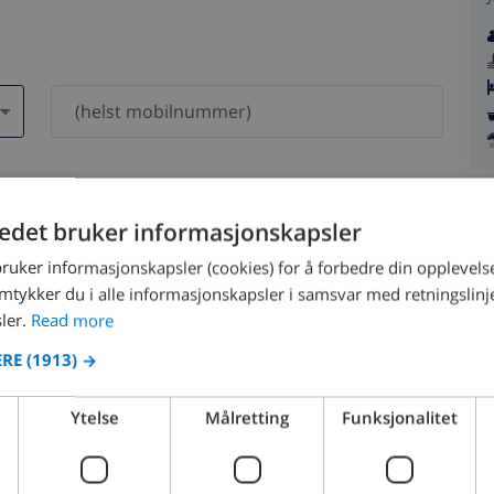
dri bli delt med andre.
tedet bruker informasjonskapsler
bruker informasjonskapsler (cookies) for å forbedre din opplevels
amtykker du i alle informasjonskapsler i samsvar med retningslinj
ler.
Read more
ERE
(1913) →
August 2026
Ytelse
Målretting
Funksjonalitet
N
MON
TUE
WED
THU
FRI
SAT
SUN