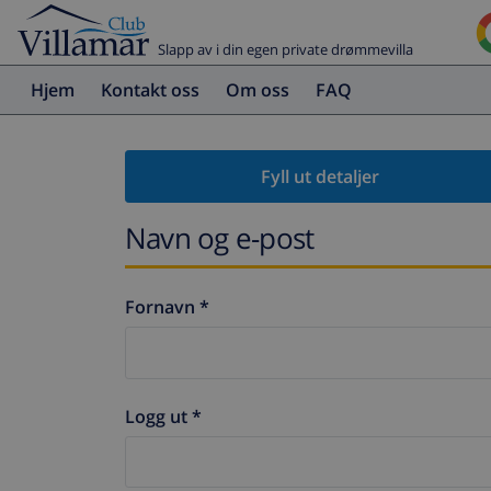
Slapp av i din egen private drømmevilla
Hjem
Kontakt oss
Om oss
FAQ
Fyll ut detaljer
Navn og e-post
Fornavn *
Logg ut *