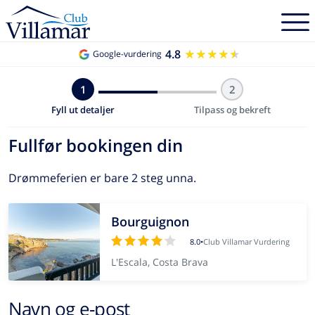
4.8
★★★★★
★★★★★
Google-vurdering
1
2
Fyll ut detaljer
Tilpass og bekreft
Fullfør bookingen din
Drømmeferien er bare 2 steg unna.
Bourguignon
8.0
•
Club Villamar Vurdering
L'Escala, Costa Brava
Navn og e-post