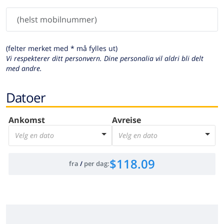
(felter merket med * må fylles ut)
Vi respekterer ditt personvern. Dine personalia vil aldri bli delt
med andre.
Datoer
Ankomst
Avreise
Velg en dato
Velg en dato
$118.09
fra
/
per dag
: