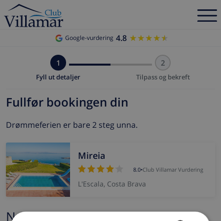
4.8
★★★★★
★★★★★
Google-vurdering
1
2
Fyll ut detaljer
Tilpass og bekreft
Fullfør bookingen din
Drømmeferien er bare 2 steg unna.
Mireia
8.0
•
Club Villamar Vurdering
L'Escala, Costa Brava
Navn og e-post