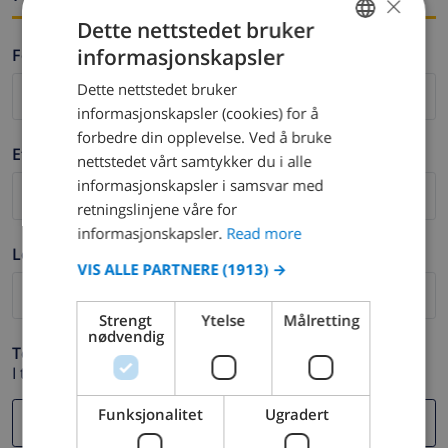
×
Dette nettstedet bruker
informasjonskapsler
Fornavn *
ENGLISH
Dette nettstedet bruker
DUTCH
informasjonskapsler (cookies) for å
FRENCH
forbedre din opplevelse. Ved å bruke
Etternavn *
nettstedet vårt samtykker du i alle
SPANISH
informasjonskapsler i samsvar med
GERMAN
retningslinjene våre for
CATALAN
informasjonskapsler.
Read more
Logg ut *
ITALIAN
VIS ALLE PARTNERE
(1913) →
DANISH
Strengt
Ytelse
Målretting
NORWEGIAN
nødvendig
Telefon *
I tilfelle din e-postadresse ikke fungerer.
Funksjonalitet
Ugradert