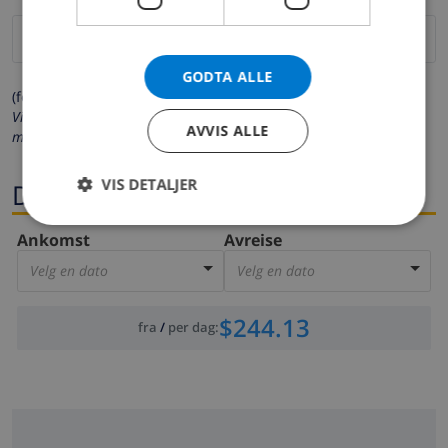
GODTA ALLE
(felter merket med * må fylles ut)
Vi respekterer ditt personvern. Dine personalia vil aldri bli delt
AVVIS ALLE
med andre.
VIS DETALJER
Datoer
Ankomst
Avreise
Velg en dato
Velg en dato
$244.13
fra
/
per dag
: