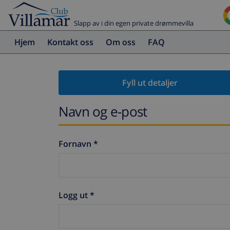
Slapp av i din egen private drømmevilla
Hjem
Kontakt oss
Om oss
FAQ
Fyll ut detaljer
Navn og e-post
Fornavn *
Logg ut *