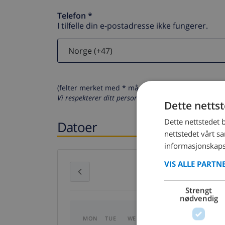
Telefon *
I tilfelle din e-postadresse ikke fungerer.
(felter merket med * må fylles ut)
Vi respekterer ditt personvern. Dine personalia vil al
Dette netts
Dette nettstedet 
Datoer
nettstedet vårt s
informasjonskaps
VIS ALLE PARTN
July 2026
Strengt
nødvendig
MON
TUE
WED
THU
FRI
SAT
SU