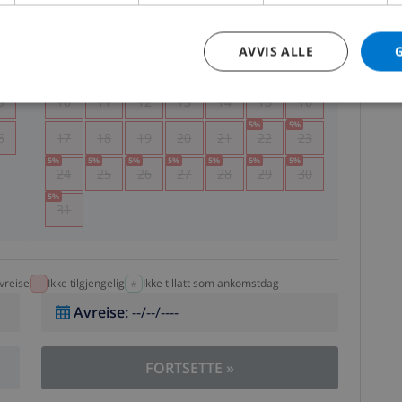
5
1
2
AVVIS ALLE
2
3
4
5
6
7
8
9
9
10
11
12
13
14
15
16
5
%
5
%
6
17
18
19
20
21
22
23
5
%
5
%
5
%
5
%
5
%
5
%
5
%
24
25
26
27
28
29
30
5
%
31
vreise
Ikke tilgjengelig
Ikke tillatt som ankomstdag
Avreise
:
--/--/----
FORTSETTE
»