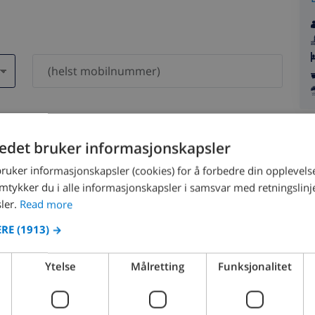
dri bli delt med andre.
tedet bruker informasjonskapsler
bruker informasjonskapsler (cookies) for å forbedre din opplevels
amtykker du i alle informasjonskapsler i samsvar med retningslinj
ler.
Read more
ERE
(1913) →
August 2026
Ytelse
Målretting
Funksjonalitet
N
MON
TUE
WED
THU
FRI
SAT
SUN