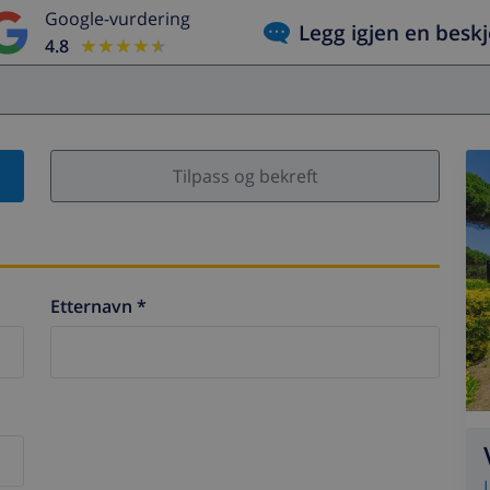
Google-vurdering
Legg igjen en besk
4.8
★★★★★
★★★★★
Tilpass og bekreft
Etternavn *