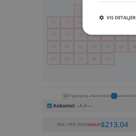
1
2
3
4
VIS DETALJER
6
7
8
9
10
11
1
13
14
15
16
17
18
1
20
21
22
23
24
25
2
27
28
29
30
31
Tilgjengelig ankomstdato
Ankomst/A
Ankomst
:
--/--/----
$213.04
FRA
/
PER DAG
:
$224.25