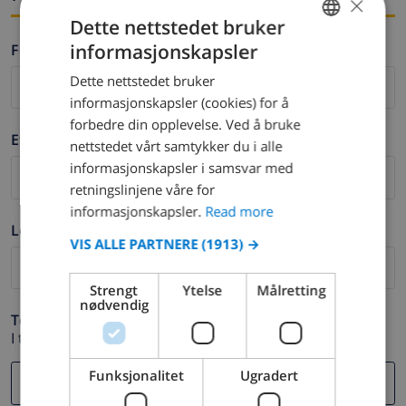
×
Dette nettstedet bruker
informasjonskapsler
Fornavn *
ENGLISH
Dette nettstedet bruker
DUTCH
informasjonskapsler (cookies) for å
FRENCH
forbedre din opplevelse. Ved å bruke
Etternavn *
nettstedet vårt samtykker du i alle
SPANISH
informasjonskapsler i samsvar med
GERMAN
retningslinjene våre for
CATALAN
informasjonskapsler.
Read more
Logg ut *
ITALIAN
VIS ALLE PARTNERE
(1913) →
DANISH
Strengt
Ytelse
Målretting
NORWEGIAN
nødvendig
Telefon *
I tilfelle din e-postadresse ikke fungerer.
Funksjonalitet
Ugradert