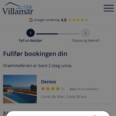
4.8
★★★★★
★★★★★
Google-vurdering
1
2
Fyll ut detaljer
Tilpass og bekreft
Fullfør bookingen din
Drømmeferien er bare 2 steg unna.
Denise
8.6
•
(210 anmeldelser )
Lloret de Mar, Costa Brava
Navn og e-post