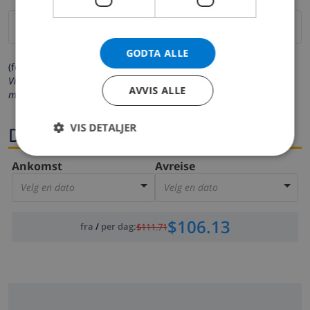
GODTA ALLE
(felter merket med * må fylles ut)
Vi respekterer ditt personvern. Dine personalia vil aldri bli delt
AVVIS ALLE
med andre.
VIS DETALJER
Datoer
Ankomst
Avreise
Velg en dato
Velg en dato
$106.13
fra
/
per dag
:
$111.71