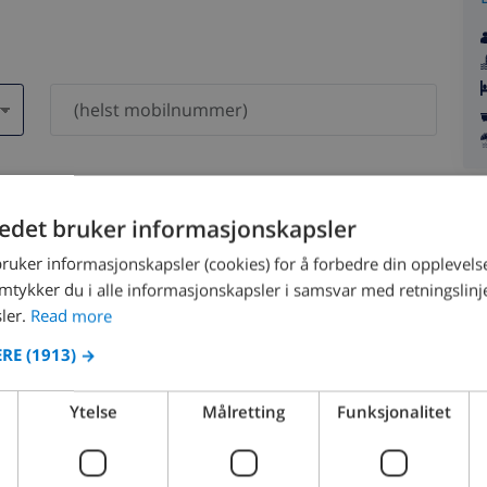
dri bli delt med andre.
tedet bruker informasjonskapsler
bruker informasjonskapsler (cookies) for å forbedre din opplevels
amtykker du i alle informasjonskapsler i samsvar med retningslinj
ler.
Read more
ERE
(1913) →
August 2026
Ytelse
Målretting
Funksjonalitet
N
MON
TUE
WED
THU
FRI
SAT
SUN