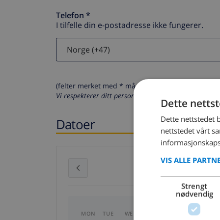
Telefon *
I tilfelle din e-postadresse ikke fungerer.
(felter merket med * må fylles ut)
Vi respekterer ditt personvern. Dine personalia vil al
Dette netts
Dette nettstedet 
Datoer
nettstedet vårt s
informasjonskaps
VIS ALLE PARTN
July 2026
Strengt
nødvendig
MON
TUE
WED
THU
FRI
SAT
SU