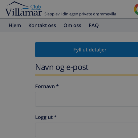
Slapp av i din egen private drømmevilla
Hjem
Kontakt oss
Om oss
FAQ
Fyll ut detaljer
Navn og e-post
Fornavn *
Logg ut *