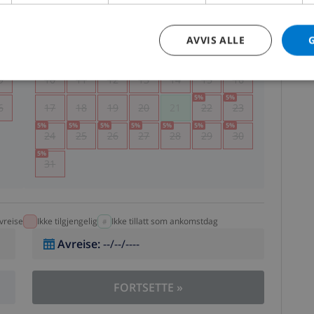
5
1
2
AVVIS ALLE
2
3
4
5
6
7
8
9
9
10
11
12
13
14
15
16
5
%
5
%
6
17
18
19
20
21
22
23
5
%
5
%
5
%
5
%
5
%
5
%
5
%
24
25
26
27
28
29
30
5
%
31
vreise
Ikke tilgjengelig
Ikke tillatt som ankomstdag
Avreise
:
--/--/----
FORTSETTE
»