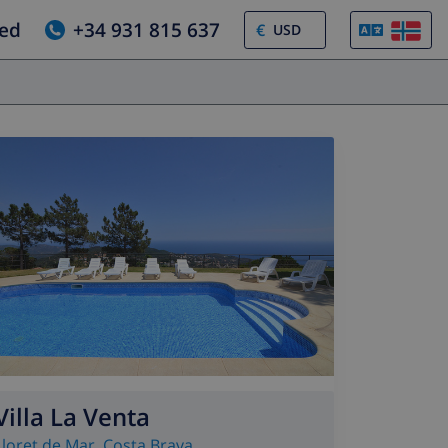
jed
+34 931 815 637
€
Villa La Venta
Lloret de Mar
,
Costa Brava