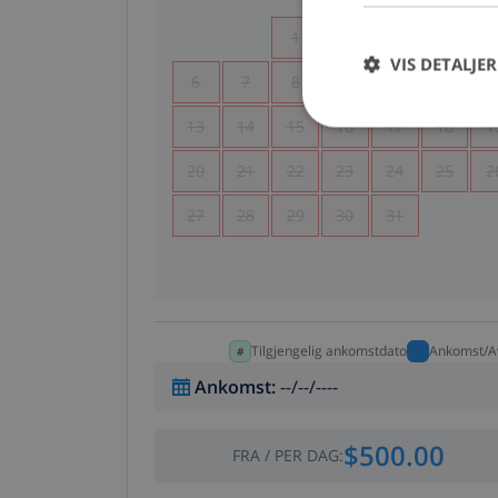
1
2
3
4
VIS DETALJER
6
7
8
9
10
11
1
13
14
15
16
17
18
1
20
21
22
23
24
25
2
27
28
29
30
31
Tilgjengelig ankomstdato
Ankomst/A
Ankomst
:
--/--/----
$500.00
FRA
/
PER DAG
: