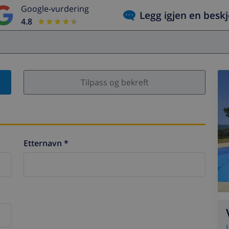
Google-vurdering
Legg igjen en besk
4.8
★★★★★
★★★★★
Tilpass og bekreft
Etternavn *